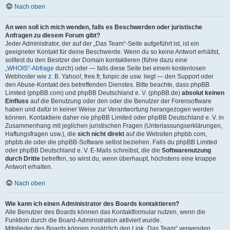
Nach oben
An wen soll ich mich wenden, falls es Beschwerden oder juristische
Anfragen zu diesem Forum gibt?
Jeder Administrator, der auf der „Das Team“-Seite aufgeführt ist, ist ein
geeigneter Kontakt für deine Beschwerde. Wenn du so keine Antwort erhältst,
solltest du den Besitzer der Domain kontaktieren (führe dazu eine
„WHOIS“-Abfrage
durch) oder — falls diese Seite bei einem kostenlosen
Webhoster wie z. B. Yahoo!, free.fr, funpic.de usw. liegt — den Support oder
den Abuse-Kontakt des betreffenden Dienstes. Bitte beachte, dass phpBB
Limited (phpBB.com) und phpBB Deutschland e. V. (phpBB.de)
absolut keinen
Einfluss
auf die Benutzung oder den oder die Benutzer der Forensoftware
haben und dafür in keiner Weise zur Verantwortung herangezogen werden
können. Kontaktiere daher nie phpBB Limited oder phpBB Deutschland e. V. in
Zusammenhang mit jeglichen juristischen Fragen (Unterlassungserklärungen,
Haftungsfragen usw.), die
sich nicht direkt
auf die Websiten phpbb.com,
phpbb.de oder die phpBB-Software selbst beziehen. Falls du phpBB Limited
oder phpBB Deutschland e. V. E-Mails schreibst, die die
Softwarenutzung
durch Dritte
betreffen, so wirst du, wenn überhaupt, höchstens eine knappe
Antwort erhalten.
Nach oben
Wie kann ich einen Administrator des Boards kontaktieren?
Alle Benutzer des Boards können das Kontaktformular nutzen, wenn die
Funktion durch die Board-Administration aktiviert wurde.
Mitglieder des Boards können zusätzlich den Link „Das Team“ verwenden.