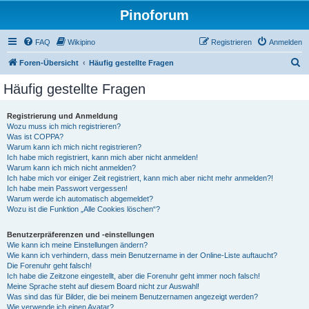
Pinoforum
FAQ
Wikipino
Registrieren
Anmelden
S
Foren-Übersicht
Häufig gestellte Fragen
u
Häufig gestellte Fragen
c
h
Registrierung und Anmeldung
Wozu muss ich mich registrieren?
e
Was ist COPPA?
Warum kann ich mich nicht registrieren?
Ich habe mich registriert, kann mich aber nicht anmelden!
Warum kann ich mich nicht anmelden?
Ich habe mich vor einiger Zeit registriert, kann mich aber nicht mehr anmelden?!
Ich habe mein Passwort vergessen!
Warum werde ich automatisch abgemeldet?
Wozu ist die Funktion „Alle Cookies löschen“?
Benutzerpräferenzen und -einstellungen
Wie kann ich meine Einstellungen ändern?
Wie kann ich verhindern, dass mein Benutzername in der Online-Liste auftaucht?
Die Forenuhr geht falsch!
Ich habe die Zeitzone eingestellt, aber die Forenuhr geht immer noch falsch!
Meine Sprache steht auf diesem Board nicht zur Auswahl!
Was sind das für Bilder, die bei meinem Benutzernamen angezeigt werden?
Wie verwende ich einen Avatar?