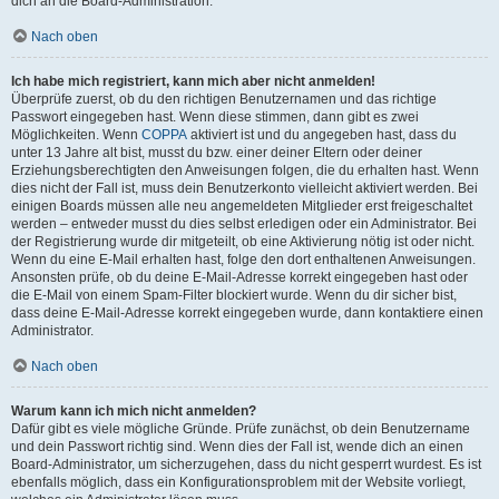
dich an die Board-Administration.
Nach oben
Ich habe mich registriert, kann mich aber nicht anmelden!
Überprüfe zuerst, ob du den richtigen Benutzernamen und das richtige
Passwort eingegeben hast. Wenn diese stimmen, dann gibt es zwei
Möglichkeiten. Wenn
COPPA
aktiviert ist und du angegeben hast, dass du
unter 13 Jahre alt bist, musst du bzw. einer deiner Eltern oder deiner
Erziehungsberechtigten den Anweisungen folgen, die du erhalten hast. Wenn
dies nicht der Fall ist, muss dein Benutzerkonto vielleicht aktiviert werden. Bei
einigen Boards müssen alle neu angemeldeten Mitglieder erst freigeschaltet
werden – entweder musst du dies selbst erledigen oder ein Administrator. Bei
der Registrierung wurde dir mitgeteilt, ob eine Aktivierung nötig ist oder nicht.
Wenn du eine E-Mail erhalten hast, folge den dort enthaltenen Anweisungen.
Ansonsten prüfe, ob du deine E-Mail-Adresse korrekt eingegeben hast oder
die E-Mail von einem Spam-Filter blockiert wurde. Wenn du dir sicher bist,
dass deine E-Mail-Adresse korrekt eingegeben wurde, dann kontaktiere einen
Administrator.
Nach oben
Warum kann ich mich nicht anmelden?
Dafür gibt es viele mögliche Gründe. Prüfe zunächst, ob dein Benutzername
und dein Passwort richtig sind. Wenn dies der Fall ist, wende dich an einen
Board-Administrator, um sicherzugehen, dass du nicht gesperrt wurdest. Es ist
ebenfalls möglich, dass ein Konfigurationsproblem mit der Website vorliegt,