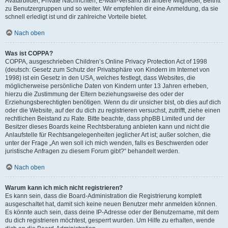
Avatarbilder, Private Nachrichten, E-Mail-Versand an andere Mitglieder, Beitritt
zu Benutzergruppen und so weiter. Wir empfehlen dir eine Anmeldung, da sie
schnell erledigt ist und dir zahlreiche Vorteile bietet.
Nach oben
Was ist COPPA?
COPPA, ausgeschrieben Children’s Online Privacy Protection Act of 1998
(deutsch: Gesetz zum Schutz der Privatsphäre von Kindern im Internet von
1998) ist ein Gesetz in den USA, welches festlegt, dass Websites, die
möglicherweise persönliche Daten von Kindern unter 13 Jahren erheben,
hierzu die Zustimmung der Eltern beziehungsweise des oder der
Erziehungsberechtigten benötigen. Wenn du dir unsicher bist, ob dies auf dich
oder die Website, auf der du dich zu registrieren versuchst, zutrifft, ziehe einen
rechtlichen Beistand zu Rate. Bitte beachte, dass phpBB Limited und der
Besitzer dieses Boards keine Rechtsberatung anbieten kann und nicht die
Anlaufstelle für Rechtsangelegenheiten jeglicher Art ist; außer solchen, die
unter der Frage „An wen soll ich mich wenden, falls es Beschwerden oder
juristische Anfragen zu diesem Forum gibt?“ behandelt werden.
Nach oben
Warum kann ich mich nicht registrieren?
Es kann sein, dass die Board-Administration die Registrierung komplett
ausgeschaltet hat, damit sich keine neuen Benutzer mehr anmelden können.
Es könnte auch sein, dass deine IP-Adresse oder der Benutzername, mit dem
du dich registrieren möchtest, gesperrt wurden. Um Hilfe zu erhalten, wende