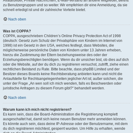
Avatarbilder, Private Nachrichten, E-Mail-Versand an andere Mitglieder, Beitritt
zu Benutzergruppen und so weiter. Wir empfehlen dir eine Anmeldung, da sie
schnell erledigt ist und dir zahlreiche Vorteile bietet.
Nach oben
Was ist COPPA?
COPPA, ausgeschrieben Children’s Online Privacy Protection Act of 1998
(deutsch: Gesetz zum Schutz der Privatsphäre von Kindern im Internet von
1998) ist ein Gesetz in den USA, welches festlegt, dass Websites, die
möglicherweise persönliche Daten von Kindern unter 13 Jahren erheben,
hierzu die Zustimmung der Eltern beziehungsweise des oder der
Erziehungsberechtigten benötigen. Wenn du dir unsicher bist, ob dies auf dich
oder die Website, auf der du dich zu registrieren versuchst, zutrifft, ziehe einen
rechtlichen Beistand zu Rate. Bitte beachte, dass phpBB Limited und der
Besitzer dieses Boards keine Rechtsberatung anbieten kann und nicht die
Anlaufstelle für Rechtsangelegenheiten jeglicher Art ist; außer solchen, die
unter der Frage „An wen soll ich mich wenden, falls es Beschwerden oder
juristische Anfragen zu diesem Forum gibt?“ behandelt werden.
Nach oben
Warum kann ich mich nicht registrieren?
Es kann sein, dass die Board-Administration die Registrierung komplett
ausgeschaltet hat, damit sich keine neuen Benutzer mehr anmelden können.
Es könnte auch sein, dass deine IP-Adresse oder der Benutzername, mit dem
du dich registrieren möchtest, gesperrt wurden. Um Hilfe zu erhalten, wende