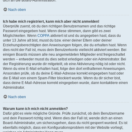
dich an die Board-Administration.
Nach oben
Ich habe mich registriert, kann mich aber nicht anmelden!
Überprüfe zuerst, ob du den richtigen Benutzernamen und das richtige
Passwort eingegeben hast. Wenn diese stimmen, dann gibt es zwei
Möglichkeiten. Wenn
COPPA
aktiviert ist und du angegeben hast, dass du
unter 13 Jahre alt bist, musst du bzw. einer deiner Eltern oder deiner
Erziehungsberechtigten den Anweisungen folgen, die du erhalten hast. Wenn
dies nicht der Fall ist, muss dein Benutzerkonto vielleicht aktiviert werden. Bei
einigen Boards müssen alle neu angemeldeten Mitglieder erst freigeschaltet
werden – entweder musst du dies selbst erledigen oder ein Administrator. Bei
der Registrierung wurde dir mitgeteilt, ob eine Aktivierung nötig ist oder nicht.
Wenn du eine E-Mail erhalten hast, folge den dort enthaltenen Anweisungen.
Ansonsten prüfe, ob du deine E-Mail-Adresse korrekt eingegeben hast oder
die E-Mail von einem Spam-Filter blockiert wurde. Wenn du dir sicher bist,
dass deine E-Mail-Adresse korrekt eingegeben wurde, dann kontaktiere einen
Administrator.
Nach oben
Warum kann ich mich nicht anmelden?
Dafür gibt es viele mögliche Gründe. Prüfe zunächst, ob dein Benutzername
und dein Passwort richtig sind. Wenn dies der Fall ist, wende dich an einen
Board-Administrator, um sicherzugehen, dass du nicht gesperrt wurdest. Es ist
ebenfalls möglich, dass ein Konfigurationsproblem mit der Website vorliegt,