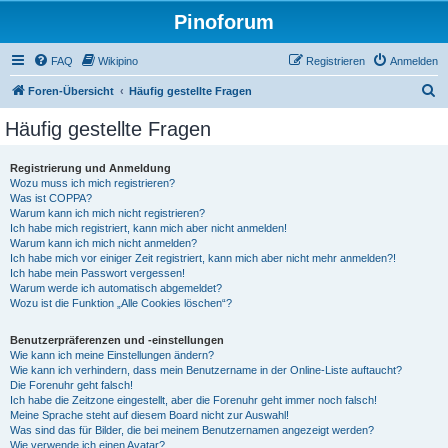
Pinoforum
FAQ
Wikipino
Registrieren
Anmelden
S
Foren-Übersicht
Häufig gestellte Fragen
u
Häufig gestellte Fragen
c
h
Registrierung und Anmeldung
Wozu muss ich mich registrieren?
e
Was ist COPPA?
Warum kann ich mich nicht registrieren?
Ich habe mich registriert, kann mich aber nicht anmelden!
Warum kann ich mich nicht anmelden?
Ich habe mich vor einiger Zeit registriert, kann mich aber nicht mehr anmelden?!
Ich habe mein Passwort vergessen!
Warum werde ich automatisch abgemeldet?
Wozu ist die Funktion „Alle Cookies löschen“?
Benutzerpräferenzen und -einstellungen
Wie kann ich meine Einstellungen ändern?
Wie kann ich verhindern, dass mein Benutzername in der Online-Liste auftaucht?
Die Forenuhr geht falsch!
Ich habe die Zeitzone eingestellt, aber die Forenuhr geht immer noch falsch!
Meine Sprache steht auf diesem Board nicht zur Auswahl!
Was sind das für Bilder, die bei meinem Benutzernamen angezeigt werden?
Wie verwende ich einen Avatar?