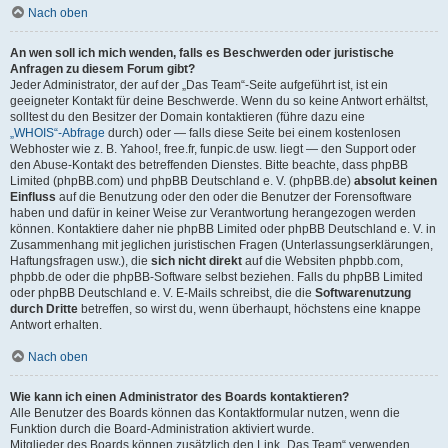
Nach oben
An wen soll ich mich wenden, falls es Beschwerden oder juristische
Anfragen zu diesem Forum gibt?
Jeder Administrator, der auf der „Das Team“-Seite aufgeführt ist, ist ein
geeigneter Kontakt für deine Beschwerde. Wenn du so keine Antwort erhältst,
solltest du den Besitzer der Domain kontaktieren (führe dazu eine
„WHOIS“-Abfrage
durch) oder — falls diese Seite bei einem kostenlosen
Webhoster wie z. B. Yahoo!, free.fr, funpic.de usw. liegt — den Support oder
den Abuse-Kontakt des betreffenden Dienstes. Bitte beachte, dass phpBB
Limited (phpBB.com) und phpBB Deutschland e. V. (phpBB.de)
absolut keinen
Einfluss
auf die Benutzung oder den oder die Benutzer der Forensoftware
haben und dafür in keiner Weise zur Verantwortung herangezogen werden
können. Kontaktiere daher nie phpBB Limited oder phpBB Deutschland e. V. in
Zusammenhang mit jeglichen juristischen Fragen (Unterlassungserklärungen,
Haftungsfragen usw.), die
sich nicht direkt
auf die Websiten phpbb.com,
phpbb.de oder die phpBB-Software selbst beziehen. Falls du phpBB Limited
oder phpBB Deutschland e. V. E-Mails schreibst, die die
Softwarenutzung
durch Dritte
betreffen, so wirst du, wenn überhaupt, höchstens eine knappe
Antwort erhalten.
Nach oben
Wie kann ich einen Administrator des Boards kontaktieren?
Alle Benutzer des Boards können das Kontaktformular nutzen, wenn die
Funktion durch die Board-Administration aktiviert wurde.
Mitglieder des Boards können zusätzlich den Link „Das Team“ verwenden.