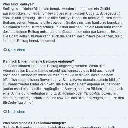
Was sind Smileys?
Smileys sind kleine Bilder, die benutzt werden können, um ein Gefühl
auszudrücken. Für jeden Smiley gibt es einen kurzen Code, z. B. bedeutet :)
fröhlich und :( traurig. Die Liste aller Smileys kannst du beim Verfassen eines
Beitrags sehen. Versuche bitte trotzdem, Smileys nicht zu häufig zu benutzen,
sie können einen Beitrag schnell unlesbar machen und ein Moderator könnte
deshalb deinen Beitrag entsprechend überarbeiten oder gar komplett löschen.
Die Board-Administration kann auch die Anzahl der Smileys begrenzen, die du
in einem Beitrag benutzen kannst.
Nach oben
Kann ich Bilder in meine Beiträge einfügen?
Ja, Bilder können in deinem Beitrag angezeigt werden. Wenn die
Administration Dateianhänge erlaubt hat, kannst du das Bild auch direkt
hochladen. Ansonsten musst du zu einem Bild verlinken, das auf einem
öffentlich zugänglichen Server liegt, z. B. http://www.domain.tld/mein-bild.gif.
Du kannst weder Bilder verlinken, die sich auf deinem eigenen PC befinden
(außer es ist ein öffentlich zugänglicher Server), noch zu Bildern, die nur nach
einer Anmeldung verfügbar sind, z. B. Hotmail- oder Yahoo-Mailboxen, mit
einem Passwort geschützte Seiten usw. Um das Bild anzuzeigen, benutze den
BBCode-Tag „[img]“.
Nach oben
Was sind globale Bekanntmachungen?
Globale Bekanntmachungen beinhalten wichtige Informationen, deshalb