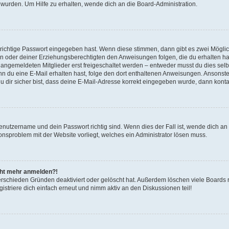
 wurden. Um Hilfe zu erhalten, wende dich an die Board-Administration.
 richtige Passwort eingegeben hast. Wenn diese stimmen, dann gibt es zwei Mögl
tern oder deiner Erziehungsberechtigten den Anweisungen folgen, die du erhalten ha
u angemeldeten Mitglieder erst freigeschaltet werden – entweder musst du dies selbs
. Wenn du eine E-Mail erhalten hast, folge den dort enthaltenen Anweisungen. Ansons
 dir sicher bist, dass deine E-Mail-Adresse korrekt eingegeben wurde, dann kontak
Benutzername und dein Passwort richtig sind. Wenn dies der Fall ist, wende dich a
ionsproblem mit der Website vorliegt, welches ein Administrator lösen muss.
icht mehr anmelden?!
erschieden Gründen deaktiviert oder gelöscht hat. Außerdem löschen viele Boards r
triere dich einfach erneut und nimm aktiv an den Diskussionen teil!