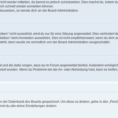
 nicht wieder mitteilen, du kannst es jedoch zurücksetzen. Dies machst du, indem 
 dich schnell wieder anmelden können.
ückzusetzen, so wende dich an die Board-Administration.
en“ nicht auswählst, wirst du nur für eine Sitzung angemeldet. Dies verhindert 
leiben“ beim Anmelden auswählen. Dies ist nicht empfehlenswert, wenn du dich an
 steht, dann wurde sie vermutlich von der Board-Administration ausgeschaltet.
 hat und die dafür sorgen, dass du im Forum angemeldet bleibst. Außerdem ermögli
tiviert wurden. Wenn du Probleme bei der An- oder Abmeldung hast, kann es helfen
n in der Datenbank des Boards gespeichert. Um diese zu ändern, gehe in den „Persö
nst du alle deine Einstellungen ändern.