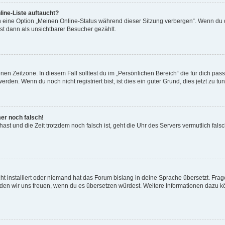
ine-Liste auftaucht?
n eine Option „Meinen Online-Status während dieser Sitzung verbergen“. Wenn du d
st dann als unsichtbarer Besucher gezählt.
en Zeitzone. In diesem Fall solltest du im „Persönlichen Bereich“ die für dich passe
den. Wenn du noch nicht registriert bist, ist dies ein guter Grund, dies jetzt zu tun
mer noch falsch!
t hast und die Zeit trotzdem noch falsch ist, geht die Uhr des Servers vermutlich fal
t installiert oder niemand hat das Forum bislang in deine Sprache übersetzt. Frag
, würden wir uns freuen, wenn du es übersetzen würdest. Weitere Informationen dazu