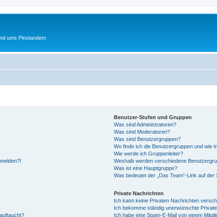
und ums Pinotandem
Benutzer-Stufen und Gruppen
Was sind Administratoren?
Was sind Moderatoren?
Was sind Benutzergruppen?
Wo finde ich die Benutzergruppen und wie tr
Wie werde ich Gruppenleiter?
anmelden?!
Weshalb werden verschiedene Benutzergrupp
Was ist eine Hauptgruppe?
Was bedeutet der „Das Team“-Link auf der S
Private Nachrichten
Ich kann keine Privaten Nachrichten versch
Ich bekomme ständig unerwünschte Private
auftaucht?
Ich habe eine Spam-E-Mail von einem Mitgli