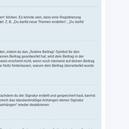
n“ klicken. Es könnte sein, dass eine Registrierung
t. Z. B. „Du darfst neue Themen erstellen“, „Du darfst
iten, indem du das „Ändere Beitrag“-Symbol für den
inen Beitrag geantwortet hat, wird dein Beitrag in der
nweis erscheint nicht, wenn noch niemand auf deinen Beitrag
ne Notiz hinterlassen, warum dein Beitrag überarbeitet wurde.
chdem du die Signatur erstellt und gespeichert hast, kannst
Bereich das standardmäßige Anhängen deiner Signatur
r anhängen“ wieder deaktivieren.