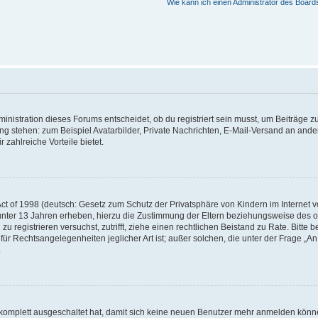
Wie kann ich einen Administrator des Board
istration dieses Forums entscheidet, ob du registriert sein musst, um Beiträge zu s
ung stehen: zum Beispiel Avatarbilder, Private Nachrichten, E-Mail-Versand an ander
 zahlreiche Vorteile bietet.
t of 1998 (deutsch: Gesetz zum Schutz der Privatsphäre von Kindern im Internet vo
unter 13 Jahren erheben, hierzu die Zustimmung der Eltern beziehungsweise des o
h zu registrieren versuchst, zutrifft, ziehe einen rechtlichen Beistand zu Rate. Bit
für Rechtsangelegenheiten jeglicher Art ist; außer solchen, die unter der Frage „
.
g komplett ausgeschaltet hat, damit sich keine neuen Benutzer mehr anmelden könn