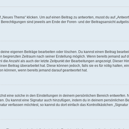
„Neues Thema“ klicken. Um auf einen Beitrag zu antworten, musst du auf „Antworte
e Berechtigungen sind jeweils am Ende der Foren- und der Beitragsansicht aufgeliste
r deine eigenen Beiträge bearbeiten oder löschen. Du kannst einen Beitrag bearbe
inen begrenzten Zeitraum nach seiner Erstellung möglich. Wenn bereits jemand auf de
 die Anzahl als auch der letzte Zeitpunkt der Bearbeitungen angezeigt. Dieser Hi
en Beitrag überarbeitet hat. Diese können jedoch, falls sie es für nötig halten, ei
hen können, wenn bereits jemand darauf geantwortet hat.
st eine solche in den Einstellungen in deinem persönlichen Bereich entwerfen. Na
eren. Du kannst eine Signatur auch hinzufügen, indem du in deinem persönlichen 
atur verfassen möchtest, so kannst du dort einfach das Kontrollkästchen „Signatu