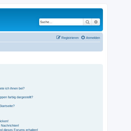
Suche
Erweiterte Suche
Registrieren
Anmelden
ete ich ihnen bei?
en farbig dargestellt?
tartseite?
icken!
 Nachrichten!
ed dieses Forums erhalten!