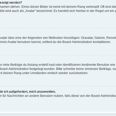
gezeigt werden?
amen stehen. Eines dieser Bilder ist meist mit deinem Rang verknüpft: Oft sind di
ld wird auch als „Avatar“ bezeichnet. Es handelt sich hierbei in der Regel um ein
 Avatar über eine der folgenden vier Methoden hinzufügen: Gravatar, Galerie, Rem
en Avatar benutzen kannst, solltest du die Board-Administration kontaktieren.
viele Beiträge du bislang erstellt hast oder identifizieren bestimmte Benutzer w
 Board-Administration festgelegt wurden. Bitte schreibe keine sinnlosen Beiträge
wird deinen Rang unter Umständen einfach wieder zurücksetzen.
rde ich aufgefordert, mich anzumelden.
ion für Nachrichten an andere Benutzer nutzen, falls diese von der Board-Administ