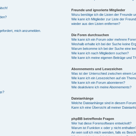
alsch!
Freunde und ignorierte Mitglieder
Wozu benötige ich die Listen der Freunde un
rden?
Wie kann ich Mitglieder zur Liste der Freund
wieder aus den Listen entfernen?
fgefordert, mich anzumelden.
Die Foren durchsuchen
Wie kann ich ein Forum oder mehrere For
Weshalb erhalte ich bei der Suche keine Er
Warum bekomme ich bei der Suche eine lee
Wie kann ich nach Mitgliedern suchen?
Wie kann ich meine eigenen Beiträge und T
Abonnements und Lesezeichen
Was ist der Unterschied zwischen einem L
Wie kann ich ein Lesezeichen auf ein Them
Wie kann ich ein Forum abonnieren?
Wie deaktiviere ich meine Abonnements?
gs?
Dateianhänge
Welche Dateianhänge sind in diesem Forum
Kann ich eine Übersicht all meiner Dateian
phpBB betreffende Fragen
Wer hat diese Forensoftware entwickelt?
Warum ist Funktion x oder y nicht enthalten
An wen soll ich mich wenden, falls es Besc