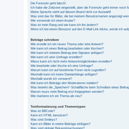
Die Forenuhr geht falsch!
Ich habe die Zeitzone eingestellt, aber die Forenuhr geht immer noch f
Meine Sprache steht auf diesem Board nicht zur Auswahl!
Was sind das für Bilder, die bei meinem Benutzernamen angezeigt we
Wie verwende ich einen Avatar?
Was ist mein Rang und wie kann ich ihn ändern?
Wenn ich bei einem Benutzer auf den E-Mail-Link klicke, werde ich au
Beiträge schreiben
Wie erstelle ich ein neues Thema oder eine Antwort?
Wie kann ich einen Beitrag bearbeiten oder löschen?
Wie kann ich meinem Beitrag eine Signatur anfügen?
Wie kann ich eine Umfrage erstellen?
Wieso kann ich nicht mehr Antwortmöglichkeiten erstellen?
Wie bearbeite oder lösche ich eine Umfrage?
Warum kann ich auf bestimmte Foren nicht zugreifen?
Weshalb kann ich keine Dateianhänge anfügen?
Weshalb wurde ich verwarnt?
Wie kann ich Beiträge den Moderatoren melden?
Was bewirkt die „Speichern“-Schaltfläche beim Schreiben eines Beitra
Warum muss mein Beitrag erst freigegeben werden?
Wie markiere ich ein Thema als neu?
Textformatierung und Thementypen
Was ist BBCode?
Kann ich HTML benutzen?
Was sind Smileys?
Kann ich Bilder in meine Beiträge einfügen?
Was sind globale Bekanntmachungen?