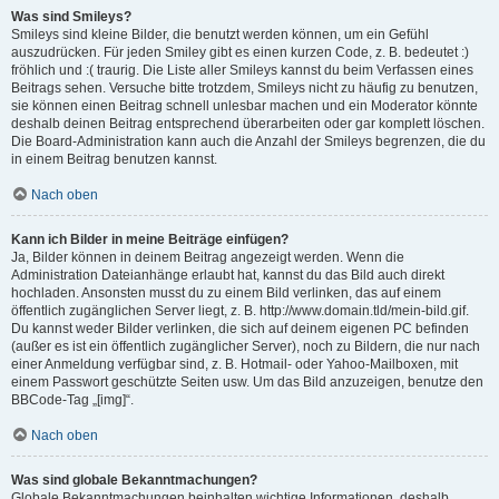
Was sind Smileys?
Smileys sind kleine Bilder, die benutzt werden können, um ein Gefühl
auszudrücken. Für jeden Smiley gibt es einen kurzen Code, z. B. bedeutet :)
fröhlich und :( traurig. Die Liste aller Smileys kannst du beim Verfassen eines
Beitrags sehen. Versuche bitte trotzdem, Smileys nicht zu häufig zu benutzen,
sie können einen Beitrag schnell unlesbar machen und ein Moderator könnte
deshalb deinen Beitrag entsprechend überarbeiten oder gar komplett löschen.
Die Board-Administration kann auch die Anzahl der Smileys begrenzen, die du
in einem Beitrag benutzen kannst.
Nach oben
Kann ich Bilder in meine Beiträge einfügen?
Ja, Bilder können in deinem Beitrag angezeigt werden. Wenn die
Administration Dateianhänge erlaubt hat, kannst du das Bild auch direkt
hochladen. Ansonsten musst du zu einem Bild verlinken, das auf einem
öffentlich zugänglichen Server liegt, z. B. http://www.domain.tld/mein-bild.gif.
Du kannst weder Bilder verlinken, die sich auf deinem eigenen PC befinden
(außer es ist ein öffentlich zugänglicher Server), noch zu Bildern, die nur nach
einer Anmeldung verfügbar sind, z. B. Hotmail- oder Yahoo-Mailboxen, mit
einem Passwort geschützte Seiten usw. Um das Bild anzuzeigen, benutze den
BBCode-Tag „[img]“.
Nach oben
Was sind globale Bekanntmachungen?
Globale Bekanntmachungen beinhalten wichtige Informationen, deshalb