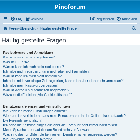
Pinoforum
FAQ
Wikipino
Registrieren
Anmelden
S
Foren-Übersicht
Häufig gestellte Fragen
u
Häufig gestellte Fragen
c
h
Registrierung und Anmeldung
Wozu muss ich mich registrieren?
e
Was ist COPPA?
Warum kann ich mich nicht registrieren?
Ich habe mich registriert, kann mich aber nicht anmelden!
Warum kann ich mich nicht anmelden?
Ich habe mich vor einiger Zeit registriert, kann mich aber nicht mehr anmelden?!
Ich habe mein Passwort vergessen!
Warum werde ich automatisch abgemeldet?
Wozu ist die Funktion „Alle Cookies löschen“?
Benutzerpräferenzen und -einstellungen
Wie kann ich meine Einstellungen ändern?
Wie kann ich verhindern, dass mein Benutzername in der Online-Liste auftaucht?
Die Forenuhr geht falsch!
Ich habe die Zeitzone eingestellt, aber die Forenuhr geht immer noch falsch!
Meine Sprache steht auf diesem Board nicht zur Auswahl!
Was sind das für Bilder, die bei meinem Benutzernamen angezeigt werden?
Wie verwende ich einen Avatar?