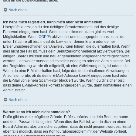
dich an die Board-Administration.
Nach oben
Ich habe mich registriert, kann mich aber nicht anmelden!
Überprüfe zuerst, ob du den richtigen Benutzernamen und das richtige
Passwort eingegeben hast. Wenn diese stimmen, dann gibt es zwei
Möglichkeiten. Wenn
COPPA
aktiviert ist und du angegeben hast, dass du
unter 13 Jahre alt bist, musst du bzw. einer deiner Eltern oder deiner
Erziehungsberechtigten den Anweisungen folgen, die du erhalten hast. Wenn
dies nicht der Fall ist, muss dein Benutzerkonto vielleicht aktiviert werden. Bei
einigen Boards müssen alle neu angemeldeten Mitglieder erst freigeschaltet
werden – entweder musst du dies selbst erledigen oder ein Administrator. Bei
der Registrierung wurde dir mitgeteilt, ob eine Aktivierung nötig ist oder nicht.
Wenn du eine E-Mail erhalten hast, folge den dort enthaltenen Anweisungen.
Ansonsten prüfe, ob du deine E-Mail-Adresse korrekt eingegeben hast oder
die E-Mail von einem Spam-Filter blockiert wurde. Wenn du dir sicher bist,
dass deine E-Mail-Adresse korrekt eingegeben wurde, dann kontaktiere einen
Administrator.
Nach oben
Warum kann ich mich nicht anmelden?
Dafür gibt es viele mögliche Gründe. Prüfe zunächst, ob dein Benutzername
und dein Passwort richtig sind. Wenn dies der Fall ist, wende dich an einen
Board-Administrator, um sicherzugehen, dass du nicht gesperrt wurdest. Es ist
ebenfalls möglich, dass ein Konfigurationsproblem mit der Website vorliegt,