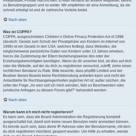
Avatarbilder, Private Nachrichten, E-Mail-Versand an andere Mitglieder, Beitritt
zu Benutzergruppen und so weiter. Wir empfehlen dir eine Anmeldung, da sie
schnell erledigt ist und dir zahlreiche Vorteile bietet.
Nach oben
Was ist COPPA?
COPPA, ausgeschrieben Children’s Online Privacy Protection Act of 1998
(deutsch: Gesetz zum Schutz der Privatsphäre von Kindern im Internet von
1998) ist ein Gesetz in den USA, welches festlegt, dass Websites, die
möglicherweise persönliche Daten von Kindern unter 13 Jahren erheben,
hierzu die Zustimmung der Eltern beziehungsweise des oder der
Erziehungsberechtigten benötigen. Wenn du dir unsicher bist, ob dies auf dich
oder die Website, auf der du dich zu registrieren versuchst, zutrifft, ziehe einen
rechtlichen Beistand zu Rate. Bitte beachte, dass phpBB Limited und der
Besitzer dieses Boards keine Rechtsberatung anbieten kann und nicht die
Anlaufstelle für Rechtsangelegenheiten jeglicher Art ist; außer solchen, die
unter der Frage „An wen soll ich mich wenden, falls es Beschwerden oder
juristische Anfragen zu diesem Forum gibt?“ behandelt werden.
Nach oben
Warum kann ich mich nicht registrieren?
Es kann sein, dass die Board-Administration die Registrierung komplett
ausgeschaltet hat, damit sich keine neuen Benutzer mehr anmelden können.
Es könnte auch sein, dass deine IP-Adresse oder der Benutzername, mit dem
du dich registrieren möchtest, gesperrt wurden. Um Hilfe zu erhalten, wende