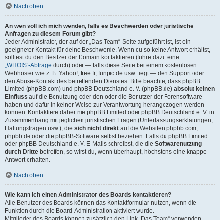
Nach oben
An wen soll ich mich wenden, falls es Beschwerden oder juristische
Anfragen zu diesem Forum gibt?
Jeder Administrator, der auf der „Das Team“-Seite aufgeführt ist, ist ein
geeigneter Kontakt für deine Beschwerde. Wenn du so keine Antwort erhältst,
solltest du den Besitzer der Domain kontaktieren (führe dazu eine
„WHOIS“-Abfrage
durch) oder — falls diese Seite bei einem kostenlosen
Webhoster wie z. B. Yahoo!, free.fr, funpic.de usw. liegt — den Support oder
den Abuse-Kontakt des betreffenden Dienstes. Bitte beachte, dass phpBB
Limited (phpBB.com) und phpBB Deutschland e. V. (phpBB.de)
absolut keinen
Einfluss
auf die Benutzung oder den oder die Benutzer der Forensoftware
haben und dafür in keiner Weise zur Verantwortung herangezogen werden
können. Kontaktiere daher nie phpBB Limited oder phpBB Deutschland e. V. in
Zusammenhang mit jeglichen juristischen Fragen (Unterlassungserklärungen,
Haftungsfragen usw.), die
sich nicht direkt
auf die Websiten phpbb.com,
phpbb.de oder die phpBB-Software selbst beziehen. Falls du phpBB Limited
oder phpBB Deutschland e. V. E-Mails schreibst, die die
Softwarenutzung
durch Dritte
betreffen, so wirst du, wenn überhaupt, höchstens eine knappe
Antwort erhalten.
Nach oben
Wie kann ich einen Administrator des Boards kontaktieren?
Alle Benutzer des Boards können das Kontaktformular nutzen, wenn die
Funktion durch die Board-Administration aktiviert wurde.
Mitglieder des Boards können zusätzlich den Link „Das Team“ verwenden.