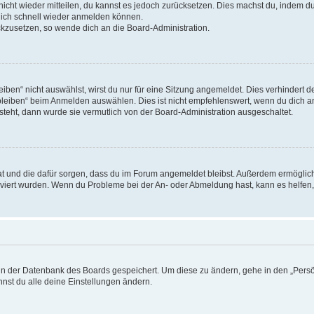
 nicht wieder mitteilen, du kannst es jedoch zurücksetzen. Dies machst du, indem 
 dich schnell wieder anmelden können.
ückzusetzen, so wende dich an die Board-Administration.
en“ nicht auswählst, wirst du nur für eine Sitzung angemeldet. Dies verhindert 
leiben“ beim Anmelden auswählen. Dies ist nicht empfehlenswert, wenn du dich an
 steht, dann wurde sie vermutlich von der Board-Administration ausgeschaltet.
 hat und die dafür sorgen, dass du im Forum angemeldet bleibst. Außerdem ermögli
tiviert wurden. Wenn du Probleme bei der An- oder Abmeldung hast, kann es helfen
n in der Datenbank des Boards gespeichert. Um diese zu ändern, gehe in den „Persö
nst du alle deine Einstellungen ändern.