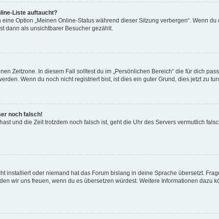
ine-Liste auftaucht?
n eine Option „Meinen Online-Status während dieser Sitzung verbergen“. Wenn du d
st dann als unsichtbarer Besucher gezählt.
en Zeitzone. In diesem Fall solltest du im „Persönlichen Bereich“ die für dich passe
den. Wenn du noch nicht registriert bist, ist dies ein guter Grund, dies jetzt zu tun
mer noch falsch!
t hast und die Zeit trotzdem noch falsch ist, geht die Uhr des Servers vermutlich fal
t installiert oder niemand hat das Forum bislang in deine Sprache übersetzt. Frag
, würden wir uns freuen, wenn du es übersetzen würdest. Weitere Informationen dazu