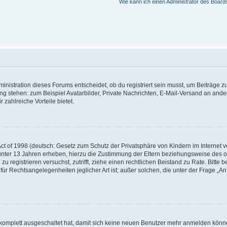
Wie kann ich einen Administrator des Board
istration dieses Forums entscheidet, ob du registriert sein musst, um Beiträge zu s
ung stehen: zum Beispiel Avatarbilder, Private Nachrichten, E-Mail-Versand an ander
 zahlreiche Vorteile bietet.
t of 1998 (deutsch: Gesetz zum Schutz der Privatsphäre von Kindern im Internet vo
unter 13 Jahren erheben, hierzu die Zustimmung der Eltern beziehungsweise des o
h zu registrieren versuchst, zutrifft, ziehe einen rechtlichen Beistand zu Rate. Bit
für Rechtsangelegenheiten jeglicher Art ist; außer solchen, die unter der Frage „
.
g komplett ausgeschaltet hat, damit sich keine neuen Benutzer mehr anmelden könn