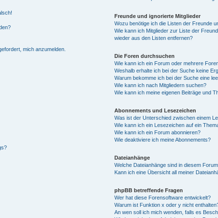
alsch!
Freunde und ignorierte Mitglieder
Wozu benötige ich die Listen der Freunde un
rden?
Wie kann ich Mitglieder zur Liste der Freund
wieder aus den Listen entfernen?
fgefordert, mich anzumelden.
Die Foren durchsuchen
Wie kann ich ein Forum oder mehrere For
Weshalb erhalte ich bei der Suche keine Er
Warum bekomme ich bei der Suche eine lee
Wie kann ich nach Mitgliedern suchen?
Wie kann ich meine eigenen Beiträge und T
Abonnements und Lesezeichen
Was ist der Unterschied zwischen einem L
Wie kann ich ein Lesezeichen auf ein Them
Wie kann ich ein Forum abonnieren?
Wie deaktiviere ich meine Abonnements?
gs?
Dateianhänge
Welche Dateianhänge sind in diesem Forum
Kann ich eine Übersicht all meiner Dateian
phpBB betreffende Fragen
Wer hat diese Forensoftware entwickelt?
Warum ist Funktion x oder y nicht enthalten
An wen soll ich mich wenden, falls es Besc