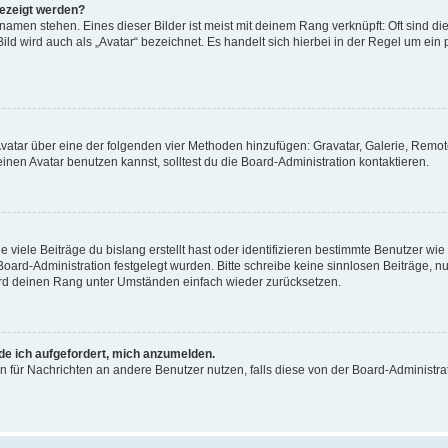
gezeigt werden?
amen stehen. Eines dieser Bilder ist meist mit deinem Rang verknüpft: Oft sind di
ld wird auch als „Avatar“ bezeichnet. Es handelt sich hierbei in der Regel um ein
 Avatar über eine der folgenden vier Methoden hinzufügen: Gravatar, Galerie, Rem
en Avatar benutzen kannst, solltest du die Board-Administration kontaktieren.
viele Beiträge du bislang erstellt hast oder identifizieren bestimmte Benutzer w
 Board-Administration festgelegt wurden. Bitte schreibe keine sinnlosen Beiträge
wird deinen Rang unter Umständen einfach wieder zurücksetzen.
rde ich aufgefordert, mich anzumelden.
ion für Nachrichten an andere Benutzer nutzen, falls diese von der Board-Administ