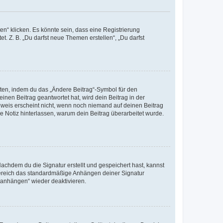
n“ klicken. Es könnte sein, dass eine Registrierung
t. Z. B. „Du darfst neue Themen erstellen“, „Du darfst
iten, indem du das „Ändere Beitrag“-Symbol für den
inen Beitrag geantwortet hat, wird dein Beitrag in der
nweis erscheint nicht, wenn noch niemand auf deinen Beitrag
ne Notiz hinterlassen, warum dein Beitrag überarbeitet wurde.
chdem du die Signatur erstellt und gespeichert hast, kannst
Bereich das standardmäßige Anhängen deiner Signatur
r anhängen“ wieder deaktivieren.