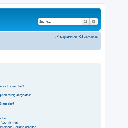
Suche
Erweiterte Suche
Registrieren
Anmelden
ete ich ihnen bei?
en farbig dargestellt?
tartseite?
icken!
 Nachrichten!
ed dieses Forums erhalten!