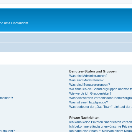
und ums Pinotandem
Benutzer-Stufen und Gruppen
Was sind Administratoren?
Was sind Moderatoren?
Was sind Benutzergruppen?
Wo finde ich die Benutzergruppen und wie tr
Wie werde ich Gruppenleiter?
anmelden?!
Weshalb werden verschiedene Benutzergrupp
Was ist eine Hauptgruppe?
Was bedeutet der „Das Team“-Link auf der S
Private Nachrichten
Ich kann keine Privaten Nachrichten versch
Ich bekomme ständig unerwünschte Private
auftaucht?
Ich habe eine Spam-E-Mail von einem Mitgli