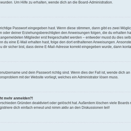
 wurden. Um Hilfe zu erhalten, wende dich an die Board-Administration.
 richtige Passwort eingegeben hast. Wenn diese stimmen, dann gibt es zwei Mögl
tern oder deiner Erziehungsberechtigten den Anweisungen folgen, die du erhalten ha
u angemeldeten Mitglieder erst freigeschaltet werden – entweder musst du dies selbs
. Wenn du eine E-Mail erhalten hast, folge den dort enthaltenen Anweisungen. Ansons
 dir sicher bist, dass deine E-Mail-Adresse korrekt eingegeben wurde, dann kontak
Benutzername und dein Passwort richtig sind. Wenn dies der Fall ist, wende dich a
ionsproblem mit der Website vorliegt, welches ein Administrator lösen muss.
icht mehr anmelden?!
erschieden Gründen deaktiviert oder gelöscht hat. Außerdem löschen viele Boards r
triere dich einfach erneut und nimm aktiv an den Diskussionen teil!