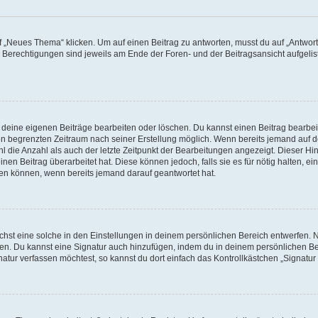
„Neues Thema“ klicken. Um auf einen Beitrag zu antworten, musst du auf „Antworte
e Berechtigungen sind jeweils am Ende der Foren- und der Beitragsansicht aufgeliste
r deine eigenen Beiträge bearbeiten oder löschen. Du kannst einen Beitrag bearbe
inen begrenzten Zeitraum nach seiner Erstellung möglich. Wenn bereits jemand auf de
 die Anzahl als auch der letzte Zeitpunkt der Bearbeitungen angezeigt. Dieser Hi
en Beitrag überarbeitet hat. Diese können jedoch, falls sie es für nötig halten, ei
hen können, wenn bereits jemand darauf geantwortet hat.
st eine solche in den Einstellungen in deinem persönlichen Bereich entwerfen. Na
eren. Du kannst eine Signatur auch hinzufügen, indem du in deinem persönlichen 
atur verfassen möchtest, so kannst du dort einfach das Kontrollkästchen „Signatu