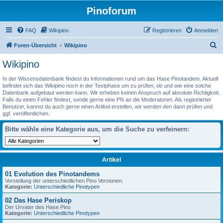
Pinoforum
FAQ
Wikipino
Registrieren
Anmelden
S
Foren-Übersicht
Wikipino
u
Wikipino
c
In der Wissensdatenbank findest du Informationen rund um das Hase Pinotandem. Aktuell
h
befindet sich das Wikipino noch in der Testphase um zu prüfen, ob und wie eine solche
Datenbank aufgebaut werden kann. Wir erheben keinen Anspruch auf absolute Richtigkeit.
e
Falls du einen Fehler findest, sende gerne eine PN an die Moderatoren. Als registrierter
Benutzer, kannst du auch gerne einen Artikel erstellen, wir werden den dann prüfen und
ggf. veröffentlichen.
Bitte wähle eine Kategorie aus, um die Suche zu verfeinern:
Artikel
01 Evolution des Pinotandems
Vorstellung der unterschiedlichen Pino Versionen.
Kategorie:
Unterschiedliche Pinotypen
02 Das Hase Periskop
Der Urvater des Hase Pino
Kategorie:
Unterschiedliche Pinotypen