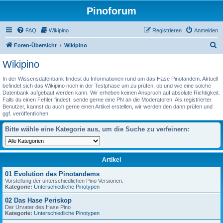
Pinoforum
FAQ
Wikipino
Registrieren
Anmelden
S
Foren-Übersicht
Wikipino
u
Wikipino
c
In der Wissensdatenbank findest du Informationen rund um das Hase Pinotandem. Aktuell
h
befindet sich das Wikipino noch in der Testphase um zu prüfen, ob und wie eine solche
Datenbank aufgebaut werden kann. Wir erheben keinen Anspruch auf absolute Richtigkeit.
e
Falls du einen Fehler findest, sende gerne eine PN an die Moderatoren. Als registrierter
Benutzer, kannst du auch gerne einen Artikel erstellen, wir werden den dann prüfen und
ggf. veröffentlichen.
Bitte wähle eine Kategorie aus, um die Suche zu verfeinern:
Artikel
01 Evolution des Pinotandems
Vorstellung der unterschiedlichen Pino Versionen.
Kategorie:
Unterschiedliche Pinotypen
02 Das Hase Periskop
Der Urvater des Hase Pino
Kategorie:
Unterschiedliche Pinotypen