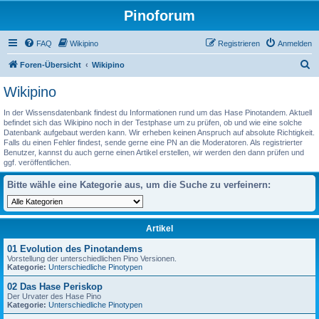
Pinoforum
FAQ
Wikipino
Registrieren
Anmelden
S
Foren-Übersicht
Wikipino
u
Wikipino
c
In der Wissensdatenbank findest du Informationen rund um das Hase Pinotandem. Aktuell
h
befindet sich das Wikipino noch in der Testphase um zu prüfen, ob und wie eine solche
Datenbank aufgebaut werden kann. Wir erheben keinen Anspruch auf absolute Richtigkeit.
e
Falls du einen Fehler findest, sende gerne eine PN an die Moderatoren. Als registrierter
Benutzer, kannst du auch gerne einen Artikel erstellen, wir werden den dann prüfen und
ggf. veröffentlichen.
Bitte wähle eine Kategorie aus, um die Suche zu verfeinern:
Artikel
01 Evolution des Pinotandems
Vorstellung der unterschiedlichen Pino Versionen.
Kategorie:
Unterschiedliche Pinotypen
02 Das Hase Periskop
Der Urvater des Hase Pino
Kategorie:
Unterschiedliche Pinotypen