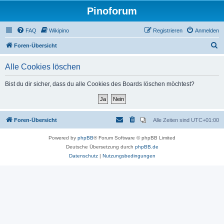
Pinoforum
FAQ
Wikipino
Registrieren
Anmelden
S
Foren-Übersicht
u
Alle Cookies löschen
c
h
Bist du dir sicher, dass du alle Cookies des Boards löschen möchtest?
e
Foren-Übersicht
Alle Zeiten sind
UTC+01:00
Powered by
phpBB
® Forum Software © phpBB Limited
Deutsche Übersetzung durch
phpBB.de
Datenschutz
|
Nutzungsbedingungen