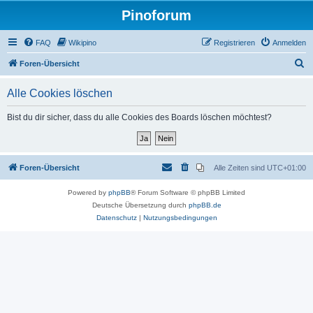
Pinoforum
FAQ
Wikipino
Registrieren
Anmelden
S
Foren-Übersicht
u
Alle Cookies löschen
c
h
Bist du dir sicher, dass du alle Cookies des Boards löschen möchtest?
e
Foren-Übersicht
Alle Zeiten sind
UTC+01:00
Powered by
phpBB
® Forum Software © phpBB Limited
Deutsche Übersetzung durch
phpBB.de
Datenschutz
|
Nutzungsbedingungen