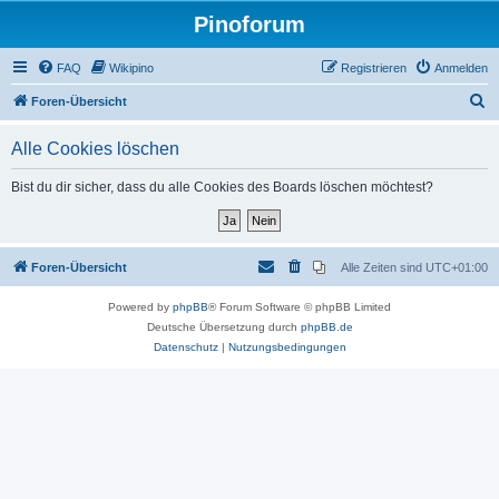
Pinoforum
FAQ
Wikipino
Registrieren
Anmelden
S
Foren-Übersicht
u
Alle Cookies löschen
c
h
Bist du dir sicher, dass du alle Cookies des Boards löschen möchtest?
e
Foren-Übersicht
Alle Zeiten sind
UTC+01:00
Powered by
phpBB
® Forum Software © phpBB Limited
Deutsche Übersetzung durch
phpBB.de
Datenschutz
|
Nutzungsbedingungen