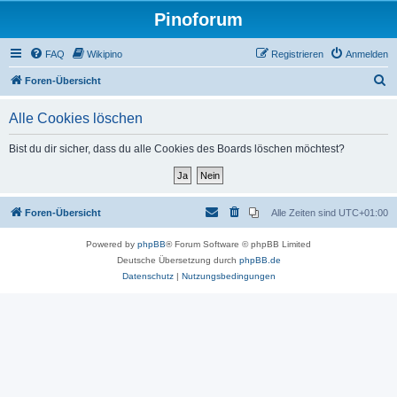
Pinoforum
FAQ
Wikipino
Registrieren
Anmelden
S
Foren-Übersicht
u
Alle Cookies löschen
c
h
Bist du dir sicher, dass du alle Cookies des Boards löschen möchtest?
e
Foren-Übersicht
Alle Zeiten sind
UTC+01:00
Powered by
phpBB
® Forum Software © phpBB Limited
Deutsche Übersetzung durch
phpBB.de
Datenschutz
|
Nutzungsbedingungen