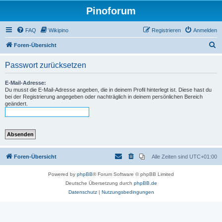
Pinoforum
FAQ
Wikipino
Registrieren
Anmelden
S
Foren-Übersicht
u
Passwort zurücksetzen
c
h
E-Mail-Adresse:
Du musst die E-Mail-Adresse angeben, die in deinem Profil hinterlegt ist. Diese hast du
e
bei der Registrierung angegeben oder nachträglich in deinem persönlichen Bereich
geändert.
Foren-Übersicht
Alle Zeiten sind
UTC+01:00
Powered by
phpBB
® Forum Software © phpBB Limited
Deutsche Übersetzung durch
phpBB.de
Datenschutz
|
Nutzungsbedingungen