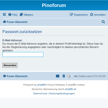
Pinoforum
FAQ
Wikipino
Registrieren
Anmelden
S
Foren-Übersicht
u
Passwort zurücksetzen
c
h
E-Mail-Adresse:
Du musst die E-Mail-Adresse angeben, die in deinem Profil hinterlegt ist. Diese hast du
e
bei der Registrierung angegeben oder nachträglich in deinem persönlichen Bereich
geändert.
Foren-Übersicht
Alle Zeiten sind
UTC+01:00
Powered by
phpBB
® Forum Software © phpBB Limited
Deutsche Übersetzung durch
phpBB.de
Datenschutz
|
Nutzungsbedingungen