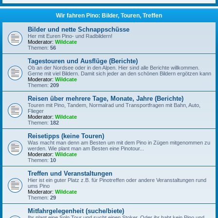
Wir fahren Pino: Bilder, Touren, Treffen
Bilder und nette Schnappschüsse
Her mit Euren Pino- und Radbildern!
Moderator:
Wildcate
Themen:
56
Tagestouren und Ausflüge (Berichte)
Ob an der Nordsee oder in den Alpen. Hier sind alle Berichte willkommen.
Gerne mit viel Bildern. Damit sich jeder an den schönen Bildern ergötzen kann
Moderator:
Wildcate
Themen:
209
Reisen über mehrere Tage, Monate, Jahre (Berichte)
Touren mit Pino, Tandem, Normalrad und Transportfragen mit Bahn, Auto,
Flieger
Moderator:
Wildcate
Themen:
182
Reisetipps (keine Touren)
Was macht man denn am Besten um mit dem Pino in Zügen mitgenommen zu
werden. Wie plant man am Besten eine Pinotour...
Moderator:
Wildcate
Themen:
10
Treffen und Veranstaltungen
Hier ist ein guter Platz z.B. für Pinotreffen oder andere Veranstaltungen rund
ums Pino
Moderator:
Wildcate
Themen:
29
Mitfahrgelegenheit (suche/biete)
Ihr plant eine Solo Tour und sucht einen Stoker. Oder ihr habt kein Pino und