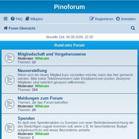
Pinoforum
FAQ
Wikipino
Registrieren
Anmelden
S
Foren-Übersicht
u
Aktuelle Zeit: 06.08.2026, 22:30
c
Rund ums Forum
h
Mitgliedschaft und Vorgehensweise
e
Moderator:
Wildcate
Themen:
10
Neuvorstellung
Wenn sich ein neues Mitglied kurz vorstellen möchte, kann das hier gemacht
werden. Bitte keine Telefonnummern oder Emailadressen posten. Anonyme
Mitglieder sind natürlich genauso willkommen.
Moderator:
Wildcate
Themen:
154
Meldungen zum Forum
Themen, die das Forum betreffen
Moderator:
Wildcate
Themen:
28
Spenden
Es läuft eine Spendenaktion zu Gunsten von einer Behinderteneinrichtung die
den Bedürftigen zugute kommen soll, wenn z.B. ihr bescheidenes Budget
aufgebraucht ist und etwas Besonderes ansteht.
Moderator:
Wildcate
Themen:
2