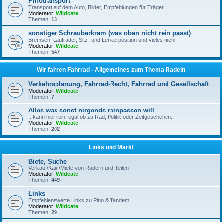
Pinotransport
Transport auf dem Auto, Bilder, Empfehlungen für Träger...
Moderator:
Wildcate
Themen:
13
sonstiger Schrauberkram (was oben nicht rein passt)
Bremsen, Laufräder, Sitz- und Lenkerposition und vieles mehr
Moderator:
Wildcate
Themen:
547
Wir fahren Fahrrad - Allgemeines zum Thema Radeln
Verkehrsplanung, Fahrrad-Recht, Fahrrad und Gesellschaft
Moderator:
Wildcate
Themen:
7
Alles was sonst nirgends reinpassen will
...kann hier rein, egal ob zu Rad, Politik oder Zeitgeschehen.
Moderator:
Wildcate
Themen:
202
Links und Markt
Biete, Suche
Verkauf/Kauf/Miete von Rädern und Teilen
Moderator:
Wildcate
Themen:
449
Links
Empfehlenswerte Links zu Pino & Tandem
Moderator:
Wildcate
Themen:
29