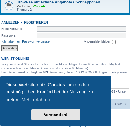
Hinweise auf externe Angebote / Schnäppchen
Moderator:
Wildcate
Themen:
2
ANMELDEN
•
REGISTRIEREN
Benutzername:
Passwort:
Ich habe mein Passwort vergessen
Angemeldet bleiben
WER IST ONLINE?
Insgesamt sind
3
Besucher online :: 3 sichtbare Mitglieder und 0 unsichtbare Mitglieder
(basierend auf den aktiven Besuchern der letzten 10 Minuten)
Der Besucherrekord liegt bei
663
Besuchern, die am 10.12.2025, 08:38 gleichzeitig online
waren.
Diese Website nutzt Cookies, um dir den
STATISTIK
bestmöglichen Komfort bei der Nutzung zu
Beiträge insgesamt
17397
• Themen insgesamt
2078
• Mitglieder insgesamt
1089
• Unser
neuestes Mitglied:
jhochzwei
bieten.
Mehr erfahren
Foren-Übersicht
Alle Zeiten sind
UTC+01:00
Verstanden!
Powered by
phpBB
® Forum Software © phpBB Limited
Deutsche Übersetzung durch
phpBB.de
Datenschutz
|
Nutzungsbedingungen