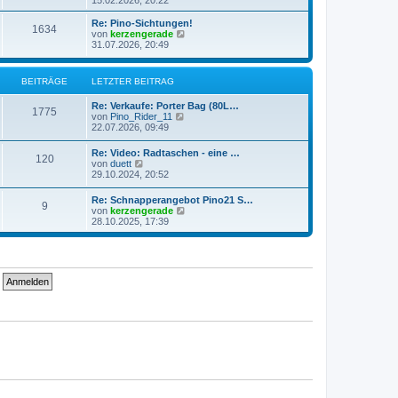
15.02.2026, 20:22
t
e
e
g
z
u
r
i
e
ä
t
e
L
a
Re: Pino-Sichtungen!
t
B
1634
i
e
s
e
N
g
von
kerzengerade
r
g
r
t
t
e
31.07.2026, 20:49
a
e
t
B
e
z
u
g
e
e
r
t
e
i
i
B
r
e
s
BEITRÄGE
LETZTER BEITRAG
t
e
r
t
r
i
t
B
e
ä
L
a
Re: Verkaufe: Porter Bag (80L…
t
e
r
B
1775
e
N
g
von
Pino_Rider_11
r
i
B
r
g
t
e
22.07.2026, 09:49
a
t
e
e
z
u
g
r
i
ä
e
t
e
a
t
L
Re: Video: Radtaschen - eine …
i
B
120
e
s
g
r
e
N
von
duett
g
r
t
a
t
e
29.10.2024, 20:52
t
B
e
e
g
z
u
e
e
r
t
e
L
Re: Schnapperangebot Pino21 S…
i
B
r
i
B
9
e
s
e
N
von
kerzengerade
t
e
r
t
t
e
28.10.2025, 17:39
r
i
ä
t
B
e
e
z
u
a
t
e
r
t
e
g
r
i
B
g
r
i
e
s
a
t
e
r
t
g
r
i
e
ä
t
B
e
a
t
e
r
g
r
i
B
g
r
a
t
e
g
r
i
e
ä
a
t
g
r
g
a
g
e