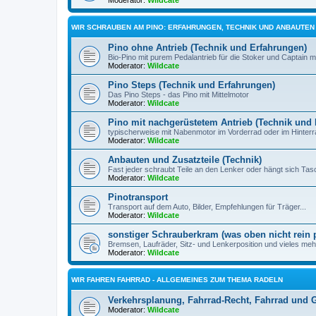
Moderator:
Wildcate
WIR SCHRAUBEN AM PINO: ERFAHRUNGEN, TECHNIK UND ANBAUTEN
Pino ohne Antrieb (Technik und Erfahrungen)
Bio-Pino mit purem Pedalantrieb für die Stoker und Captain m
Moderator:
Wildcate
Pino Steps (Technik und Erfahrungen)
Das Pino Steps - das Pino mit Mittelmotor
Moderator:
Wildcate
Pino mit nachgerüstetem Antrieb (Technik und
typischerweise mit Nabenmotor im Vorderrad oder im Hinterr
Moderator:
Wildcate
Anbauten und Zusatzteile (Technik)
Fast jeder schraubt Teile an den Lenker oder hängt sich Ta
Moderator:
Wildcate
Pinotransport
Transport auf dem Auto, Bilder, Empfehlungen für Träger...
Moderator:
Wildcate
sonstiger Schrauberkram (was oben nicht rein 
Bremsen, Laufräder, Sitz- und Lenkerposition und vieles meh
Moderator:
Wildcate
WIR FAHREN FAHRRAD - ALLGEMEINES ZUM THEMA RADELN
Verkehrsplanung, Fahrrad-Recht, Fahrrad und G
Moderator:
Wildcate