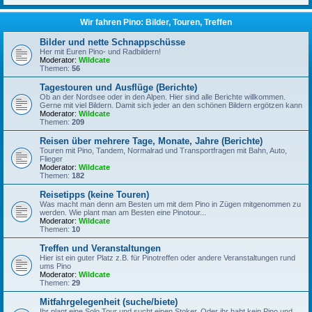
Wir fahren Pino: Bilder, Touren, Treffen
Bilder und nette Schnappschüsse
Her mit Euren Pino- und Radbildern!
Moderator:
Wildcate
Themen:
56
Tagestouren und Ausflüge (Berichte)
Ob an der Nordsee oder in den Alpen. Hier sind alle Berichte willkommen.
Gerne mit viel Bildern. Damit sich jeder an den schönen Bildern ergötzen kann
Moderator:
Wildcate
Themen:
209
Reisen über mehrere Tage, Monate, Jahre (Berichte)
Touren mit Pino, Tandem, Normalrad und Transportfragen mit Bahn, Auto,
Flieger
Moderator:
Wildcate
Themen:
182
Reisetipps (keine Touren)
Was macht man denn am Besten um mit dem Pino in Zügen mitgenommen zu
werden. Wie plant man am Besten eine Pinotour...
Moderator:
Wildcate
Themen:
10
Treffen und Veranstaltungen
Hier ist ein guter Platz z.B. für Pinotreffen oder andere Veranstaltungen rund
ums Pino
Moderator:
Wildcate
Themen:
29
Mitfahrgelegenheit (suche/biete)
Ihr plant eine Solo Tour und sucht einen Stoker. Oder ihr habt kein Pino und