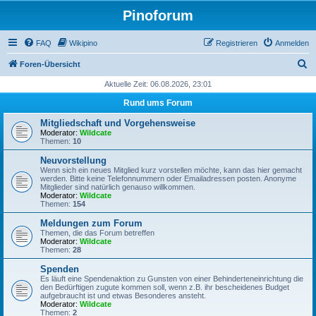
Pinoforum
FAQ
Wikipino
Registrieren
Anmelden
S
Foren-Übersicht
u
Aktuelle Zeit: 06.08.2026, 23:01
c
Rund ums Forum
h
Mitgliedschaft und Vorgehensweise
e
Moderator:
Wildcate
Themen:
10
Neuvorstellung
Wenn sich ein neues Mitglied kurz vorstellen möchte, kann das hier gemacht
werden. Bitte keine Telefonnummern oder Emailadressen posten. Anonyme
Mitglieder sind natürlich genauso willkommen.
Moderator:
Wildcate
Themen:
154
Meldungen zum Forum
Themen, die das Forum betreffen
Moderator:
Wildcate
Themen:
28
Spenden
Es läuft eine Spendenaktion zu Gunsten von einer Behinderteneinrichtung die
den Bedürftigen zugute kommen soll, wenn z.B. ihr bescheidenes Budget
aufgebraucht ist und etwas Besonderes ansteht.
Moderator:
Wildcate
Themen:
2