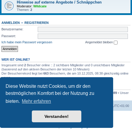
Hinweise auf externe Angebote / Schnäppchen
Moderator:
Wildcate
Themen:
2
ANMELDEN
•
REGISTRIEREN
Benutzername:
Passwort:
Ich habe mein Passwort vergessen
Angemeldet bleiben
WER IST ONLINE?
Insgesamt sind
2
Besucher online :: 2 sichtbare Mitglieder und 0 unsichtbare Mitglieder
(basierend auf den aktiven Besuchern der letzten 10 Minuten)
Der Besucherrekord liegt bei
663
Besuchern, die am 10.12.2025, 08:38 gleichzeitig online
waren.
Diese Website nutzt Cookies, um dir den
STATISTIK
bestmöglichen Komfort bei der Nutzung zu
Beiträge insgesamt
17397
• Themen insgesamt
2078
• Mitglieder insgesamt
1089
• Unser
neuestes Mitglied:
jhochzwei
bieten.
Mehr erfahren
Foren-Übersicht
Alle Zeiten sind
UTC+01:00
Verstanden!
Powered by
phpBB
® Forum Software © phpBB Limited
Deutsche Übersetzung durch
phpBB.de
Datenschutz
|
Nutzungsbedingungen