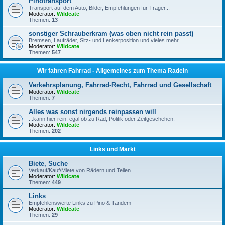
Pinotransport
Transport auf dem Auto, Bilder, Empfehlungen für Träger...
Moderator:
Wildcate
Themen:
13
sonstiger Schrauberkram (was oben nicht rein passt)
Bremsen, Laufräder, Sitz- und Lenkerposition und vieles mehr
Moderator:
Wildcate
Themen:
547
Wir fahren Fahrrad - Allgemeines zum Thema Radeln
Verkehrsplanung, Fahrrad-Recht, Fahrrad und Gesellschaft
Moderator:
Wildcate
Themen:
7
Alles was sonst nirgends reinpassen will
...kann hier rein, egal ob zu Rad, Politik oder Zeitgeschehen.
Moderator:
Wildcate
Themen:
202
Links und Markt
Biete, Suche
Verkauf/Kauf/Miete von Rädern und Teilen
Moderator:
Wildcate
Themen:
449
Links
Empfehlenswerte Links zu Pino & Tandem
Moderator:
Wildcate
Themen:
29