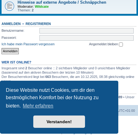
Hinweise auf externe Angebote / Schnäppchen
Moderator:
Wildcate
Themen:
2
ANMELDEN
•
REGISTRIEREN
Benutzername:
Passwort:
Ich habe mein Passwort vergessen
Angemeldet bleiben
WER IST ONLINE?
Insgesamt sind
2
Besucher online :: 2 sichtbare Mitglieder und 0 unsichtbare Mitglieder
(basierend auf den aktiven Besuchern der letzten 10 Minuten)
Der Besucherrekord liegt bei
663
Besuchern, die am 10.12.2025, 08:38 gleichzeitig online
waren.
Diese Website nutzt Cookies, um dir den
STATISTIK
bestmöglichen Komfort bei der Nutzung zu
Beiträge insgesamt
17398
• Themen insgesamt
2078
• Mitglieder insgesamt
1089
• Unser
neuestes Mitglied:
jhochzwei
bieten.
Mehr erfahren
Foren-Übersicht
Alle Zeiten sind
UTC+01:00
Verstanden!
Powered by
phpBB
® Forum Software © phpBB Limited
Deutsche Übersetzung durch
phpBB.de
Datenschutz
|
Nutzungsbedingungen