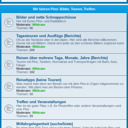
Wir fahren Pino: Bilder, Touren, Treffen
Bilder und nette Schnappschüsse
Her mit Euren Pino- und Radbildern!
Moderator:
Wildcate
Themen:
56
Tagestouren und Ausflüge (Berichte)
Ob an der Nordsee oder in den Alpen. Hier sind alle Berichte willkommen.
Gerne mit viel Bildern. Damit sich jeder an den schönen Bildern ergötzen kann
Moderator:
Wildcate
Themen:
209
Reisen über mehrere Tage, Monate, Jahre (Berichte)
Touren mit Pino, Tandem, Normalrad und Transportfragen mit Bahn, Auto,
Flieger
Moderator:
Wildcate
Themen:
182
Reisetipps (keine Touren)
Was macht man denn am Besten um mit dem Pino in Zügen mitgenommen zu
werden. Wie plant man am Besten eine Pinotour...
Moderator:
Wildcate
Themen:
10
Treffen und Veranstaltungen
Hier ist ein guter Platz z.B. für Pinotreffen oder andere Veranstaltungen rund
ums Pino
Moderator:
Wildcate
Themen:
29
Mitfahrgelegenheit (suche/biete)
Ihr plant eine Solo Tour und sucht einen Stoker. Oder ihr habt kein Pino und