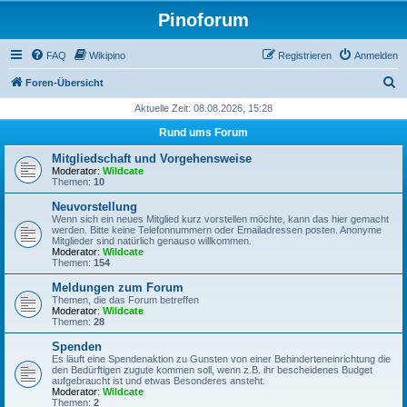
Pinoforum
FAQ
Wikipino
Registrieren
Anmelden
S
Foren-Übersicht
u
Aktuelle Zeit: 08.08.2026, 15:28
c
Rund ums Forum
h
Mitgliedschaft und Vorgehensweise
e
Moderator:
Wildcate
Themen:
10
Neuvorstellung
Wenn sich ein neues Mitglied kurz vorstellen möchte, kann das hier gemacht
werden. Bitte keine Telefonnummern oder Emailadressen posten. Anonyme
Mitglieder sind natürlich genauso willkommen.
Moderator:
Wildcate
Themen:
154
Meldungen zum Forum
Themen, die das Forum betreffen
Moderator:
Wildcate
Themen:
28
Spenden
Es läuft eine Spendenaktion zu Gunsten von einer Behinderteneinrichtung die
den Bedürftigen zugute kommen soll, wenn z.B. ihr bescheidenes Budget
aufgebraucht ist und etwas Besonderes ansteht.
Moderator:
Wildcate
Themen:
2