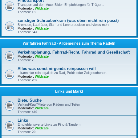
Pinotransport
Transport auf dem Auto, Bilder, Empfehlungen für Träger...
Moderator:
Wildcate
Themen:
13
sonstiger Schrauberkram (was oben nicht rein passt)
Bremsen, Laufräder, Sitz- und Lenkerposition und vieles mehr
Moderator:
Wildcate
Themen:
547
Wir fahren Fahrrad - Allgemeines zum Thema Radeln
Verkehrsplanung, Fahrrad-Recht, Fahrrad und Gesellschaft
Moderator:
Wildcate
Themen:
7
Alles was sonst nirgends reinpassen will
...kann hier rein, egal ob zu Rad, Politik oder Zeitgeschehen.
Moderator:
Wildcate
Themen:
202
Links und Markt
Biete, Suche
Verkauf/Kauf/Miete von Rädern und Teilen
Moderator:
Wildcate
Themen:
449
Links
Empfehlenswerte Links zu Pino & Tandem
Moderator:
Wildcate
Themen:
29