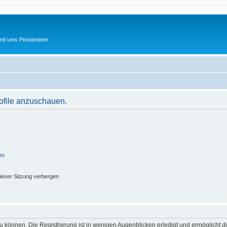
und ums Pinotandem
rofile anzuschauen.
en
ieser Sitzung verbergen
 können. Die Registrierung ist in wenigen Augenblicken erledigt und ermöglicht di