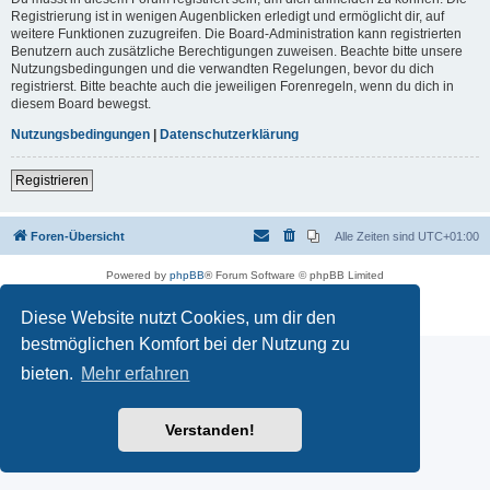
Registrierung ist in wenigen Augenblicken erledigt und ermöglicht dir, auf
weitere Funktionen zuzugreifen. Die Board-Administration kann registrierten
Benutzern auch zusätzliche Berechtigungen zuweisen. Beachte bitte unsere
Nutzungsbedingungen und die verwandten Regelungen, bevor du dich
registrierst. Bitte beachte auch die jeweiligen Forenregeln, wenn du dich in
diesem Board bewegst.
Nutzungsbedingungen
|
Datenschutzerklärung
Registrieren
Foren-Übersicht
Alle Zeiten sind
UTC+01:00
Powered by
phpBB
® Forum Software © phpBB Limited
Deutsche Übersetzung durch
phpBB.de
Datenschutz
|
Nutzungsbedingungen
Diese Website nutzt Cookies, um dir den
bestmöglichen Komfort bei der Nutzung zu
bieten.
Mehr erfahren
Verstanden!