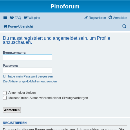
Pinoforum
FAQ
Wikipino
Registrieren
Anmelden
S
Foren-Übersicht
u
Du musst registriert und angemeldet sein, um Profile
c
anzuschauen.
h
Benutzername:
e
Passwort:
Ich habe mein Passwort vergessen
Die Aktivierungs-E-Mail erneut senden
Angemeldet bleiben
Meinen Online-Status während dieser Sitzung verbergen
REGISTRIEREN
Du musst in diesem Forum registriert sein, um dich anmelden zu können. Die