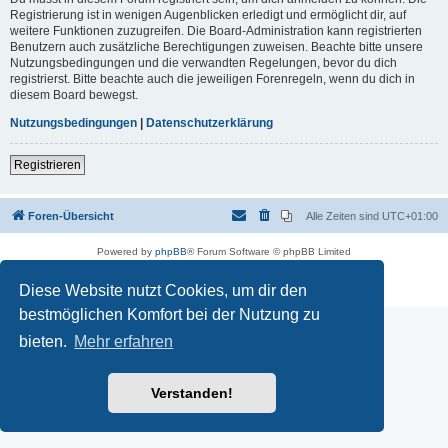
Registrierung ist in wenigen Augenblicken erledigt und ermöglicht dir, auf
weitere Funktionen zuzugreifen. Die Board-Administration kann registrierten
Benutzern auch zusätzliche Berechtigungen zuweisen. Beachte bitte unsere
Nutzungsbedingungen und die verwandten Regelungen, bevor du dich
registrierst. Bitte beachte auch die jeweiligen Forenregeln, wenn du dich in
diesem Board bewegst.
Nutzungsbedingungen
|
Datenschutzerklärung
Registrieren
Foren-Übersicht
Alle Zeiten sind
UTC+01:00
Powered by
phpBB
® Forum Software © phpBB Limited
Deutsche Übersetzung durch
phpBB.de
Datenschutz
|
Nutzungsbedingungen
Diese Website nutzt Cookies, um dir den
bestmöglichen Komfort bei der Nutzung zu
bieten.
Mehr erfahren
Verstanden!