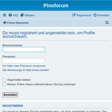
Pinoforum
FAQ
Wikipino
Registrieren
Anmelden
S
Foren-Übersicht
u
Du musst registriert und angemeldet sein, um Profile
c
anzuschauen.
h
Benutzername:
e
Passwort:
Ich habe mein Passwort vergessen
Die Aktivierungs-E-Mail erneut senden
Angemeldet bleiben
Meinen Online-Status während dieser Sitzung verbergen
REGISTRIEREN
Du musst in diesem Forum registriert sein, um dich anmelden zu können. Die