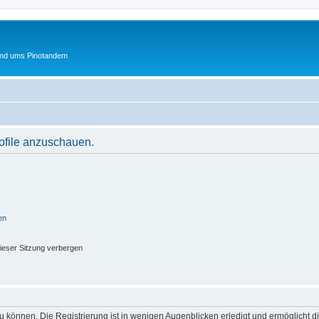
und ums Pinotandem
rofile anzuschauen.
en
ieser Sitzung verbergen
 können. Die Registrierung ist in wenigen Augenblicken erledigt und ermöglicht di