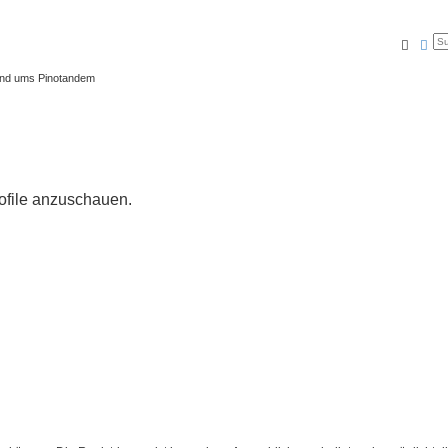
Suche
Erw
und ums Pinotandem
rofile anzuschauen.