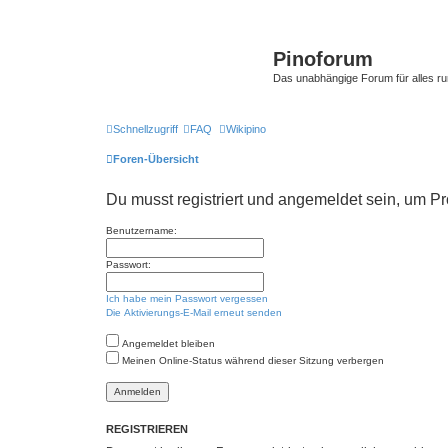
Pinoforum
Das unabhängige Forum für alles r
Schnellzugriff
FAQ
Wikipino
Foren-Übersicht
Du musst registriert und angemeldet sein, um P
Benutzername:
Passwort:
Ich habe mein Passwort vergessen
Die Aktivierungs-E-Mail erneut senden
Angemeldet bleiben
Meinen Online-Status während dieser Sitzung verbergen
REGISTRIEREN