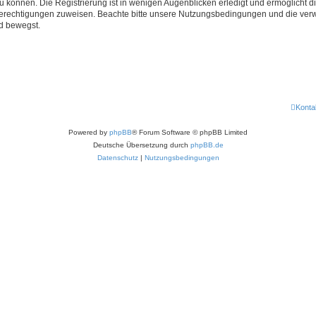
 können. Die Registrierung ist in wenigen Augenblicken erledigt und ermöglicht di
 Berechtigungen zuweisen. Beachte bitte unsere Nutzungsbedingungen und die verwa
d bewegst.
Konta
Powered by
phpBB
® Forum Software © phpBB Limited
Deutsche Übersetzung durch
phpBB.de
Datenschutz
|
Nutzungsbedingungen