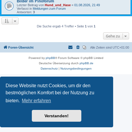
Bilder im Pinoforum
Letzter Beitrag von
Hund_und_Hase
«
01.08.2026, 21:49
Verfasst in
Meldungen zum Forum
Antworten:
3
Die Suche ergab 4 Treffer • Seite
1
von
1
Gehe zu
Foren-Übersicht
Alle Zeiten sind
UTC+01:00
Powered by
phpBB
® Forum Software © phpBB Limited
Deutsche Übersetzung durch
phpBB.de
Datenschutz
|
Nutzungsbedingungen
Diese Website nutzt Cookies, um dir den
bestmöglichen Komfort bei der Nutzung zu
bieten.
Mehr erfahren
Verstanden!