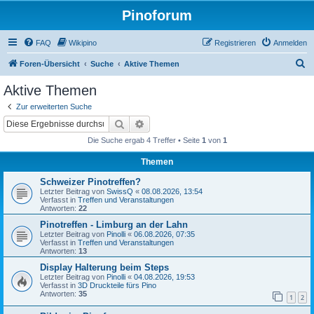
Pinoforum
FAQ
Wikipino
Registrieren
Anmelden
S
Foren-Übersicht
Suche
Aktive Themen
u
Aktive Themen
c
Zur erweiterten Suche
h
Suche
Erweiterte Suche
e
Die Suche ergab 4 Treffer • Seite
1
von
1
Themen
Schweizer Pinotreffen?
Letzter Beitrag von
SwissQ
«
08.08.2026, 13:54
Verfasst in
Treffen und Veranstaltungen
Antworten:
22
Pinotreffen - Limburg an der Lahn
Letzter Beitrag von
Pinolli
«
06.08.2026, 07:35
Verfasst in
Treffen und Veranstaltungen
Antworten:
13
Display Halterung beim Steps
Letzter Beitrag von
Pinolli
«
04.08.2026, 19:53
Verfasst in
3D Druckteile fürs Pino
Antworten:
35
1
2