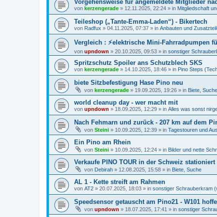
Vorgehensweise für angemeldete Mitglieder na
von
kerzengerade
»
12.11.2025, 22:24
» in
Mitgliedschaft 
Teileshop („Tante-Emma-Laden“) - Bikertech
von
Radfux
»
04.11.2025, 07:37
» in
Anbauten und Zusatzteil
Vergleich : ⚡️elektrische Mini-Fahrradpumpen fü
von
upndown
»
20.10.2025, 09:53
» in
sonstiger Schrauber
Spritzschutz Spoiler ans Schutzblech SKS
von
kerzengerade
»
14.10.2025, 18:46
» in
Pino Steps (Tec
biete Sitzbefestigung Hase Pino neu
von
kerzengerade
»
19.09.2025, 19:26
» in
Biete, Such
world cleanup day - wer macht mit
von
upndown
»
18.09.2025, 12:29
» in
Alles was sonst nirg
Nach Fehmarn und zurück - 207 km auf dem Pi
von
Steini
»
10.09.2025, 12:39
» in
Tagestouren und Aus
Ein Pino am Rhein
von
Steini
»
10.09.2025, 12:24
» in
Bilder und nette Sc
Verkaufe PINO TOUR in der Schweiz stationiert
von
Debirah
»
12.08.2025, 15:58
» in
Biete, Suche
AL 1 - Kette streift am Rahmen
von
AT2
»
20.07.2025, 18:03
» in
sonstiger Schrauberkram (w
Speedsensor getauscht am Pino21 - W101 hoffen
von
upndown
»
18.07.2025, 17:41
» in
sonstiger Schra