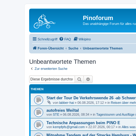
Pinoforum
Das unabhängige Forum für alles r
Schnellzugriff
FAQ
Wikipino
Foren-Übersicht
Suche
Unbeantwortete Themen
Unbeantwortete Themen
Zur erweiterten Suche
Suche
Erweiterte Suche
THEMEN
Start der Tour De Verkehrswende 26 -ab Schwer
von
labber-hai
»
06.08.2026, 17:12
» in
Reisen über mehr
autofreies Weiltal
von
STE
»
06.08.2026, 08:34
» in
Tagestouren und Ausflüge 
Technische Anpassungen beim PINO E
von
kempfpfs@gmail.com
»
22.07.2026, 00:17
» in
Alles was
Mitnahme Tandem auf der Strecke Hamburg - W