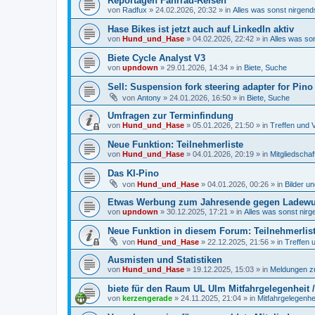
Reportagen Fahrrad-Reisen
von
Radfux
»
24.02.2026, 20:32
» in
Alles was sonst nirgends
Hase Bikes ist jetzt auch auf LinkedIn aktiv
von
Hund_und_Hase
»
04.02.2026, 22:42
» in
Alles was son
Biete Cycle Analyst V3
von
upndown
»
29.01.2026, 14:34
» in
Biete, Suche
Sell: Suspension fork steering adapter for Pino 
von
Antony
»
24.01.2026, 16:50
» in
Biete, Suche
Umfragen zur Terminfindung
von
Hund_und_Hase
»
05.01.2026, 21:50
» in
Treffen und 
Neue Funktion: Teilnehmerliste
von
Hund_und_Hase
»
04.01.2026, 20:19
» in
Mitgliedscha
Das KI-Pino
von
Hund_und_Hase
»
04.01.2026, 00:26
» in
Bilder u
Etwas Werbung zum Jahresende gegen Ladewuch
von
upndown
»
30.12.2025, 17:21
» in
Alles was sonst nirg
Neue Funktion in diesem Forum: Teilnehmerlis
von
Hund_und_Hase
»
22.12.2025, 21:56
» in
Treffen 
Ausmisten und Statistiken
von
Hund_und_Hase
»
19.12.2025, 15:03
» in
Meldungen 
biete für den Raum UL Ulm Mitfahrgelegenheit 
von
kerzengerade
»
24.11.2025, 21:04
» in
Mitfahrgelegenhe