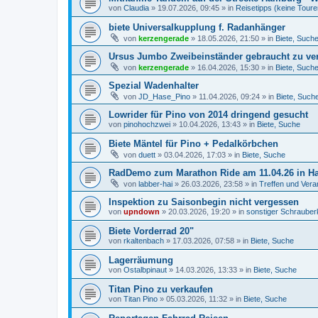
von
Claudia
»
19.07.2026, 09:45
» in
Reisetipps (keine Toure
biete Universalkupplung f. Radanhänger
von
kerzengerade
»
18.05.2026, 21:50
» in
Biete, Such
Ursus Jumbo Zweibeinständer gebraucht zu ve
von
kerzengerade
»
16.04.2026, 15:30
» in
Biete, Such
Spezial Wadenhalter
von
JD_Hase_Pino
»
11.04.2026, 09:24
» in
Biete, Such
Lowrider für Pino von 2014 dringend gesucht
von
pinohochzwei
»
10.04.2026, 13:43
» in
Biete, Suche
Biete Mäntel für Pino + Pedalkörbchen
von
duett
»
03.04.2026, 17:03
» in
Biete, Suche
RadDemo zum Marathon Ride am 11.04.26 in H
von
labber-hai
»
26.03.2026, 23:58
» in
Treffen und Vera
Inspektion zu Saisonbegin nicht vergessen
von
upndown
»
20.03.2026, 19:20
» in
sonstiger Schrauber
Biete Vorderrad 20"
von
rkaltenbach
»
17.03.2026, 07:58
» in
Biete, Suche
Lagerräumung
von
Ostalbpinaut
»
14.03.2026, 13:33
» in
Biete, Suche
Titan Pino zu verkaufen
von
Titan Pino
»
05.03.2026, 11:32
» in
Biete, Suche