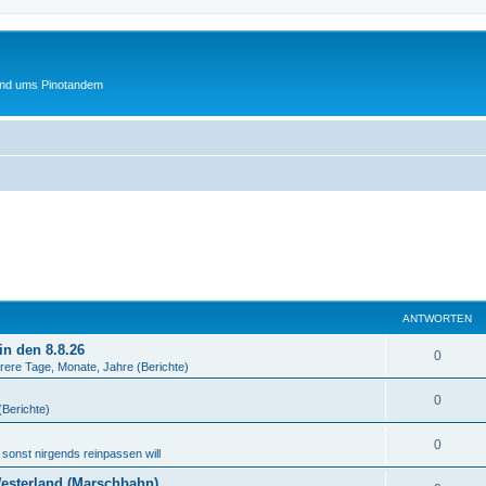
und ums Pinotandem
ANTWORTEN
in den 8.8.26
A
0
ere Tage, Monate, Jahre (Berichte)
n
A
0
(Berichte)
t
n
w
A
0
 sonst nirgends reinpassen will
t
o
n
esterland (Marschbahn)
w