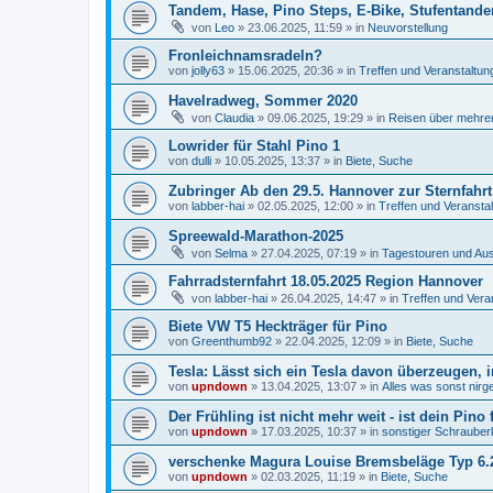
Tandem, Hase, Pino Steps, E-Bike, Stufentande
von
Leo
»
23.06.2025, 11:59
» in
Neuvorstellung
Fronleichnamsradeln?
von
jolly63
»
15.06.2025, 20:36
» in
Treffen und Veranstaltun
Havelradweg, Sommer 2020
von
Claudia
»
09.06.2025, 19:29
» in
Reisen über mehrer
Lowrider für Stahl Pino 1
von
dulli
»
10.05.2025, 13:37
» in
Biete, Suche
Zubringer Ab den 29.5. Hannover zur Sternfahrt
von
labber-hai
»
02.05.2025, 12:00
» in
Treffen und Veransta
Spreewald-Marathon-2025
von
Selma
»
27.04.2025, 07:19
» in
Tagestouren und Aus
Fahrradsternfahrt 18.05.2025 Region Hannover
von
labber-hai
»
26.04.2025, 14:47
» in
Treffen und Vera
Biete VW T5 Heckträger für Pino
von
Greenthumb92
»
22.04.2025, 12:09
» in
Biete, Suche
Tesla: Lässt sich ein Tesla davon überzeugen, 
von
upndown
»
13.04.2025, 13:07
» in
Alles was sonst nirg
Der Frühling ist nicht mehr weit - ist dein Pino f
von
upndown
»
17.03.2025, 10:37
» in
sonstiger Schrauber
verschenke Magura Louise Bremsbeläge Typ 6.
von
upndown
»
02.03.2025, 11:19
» in
Biete, Suche