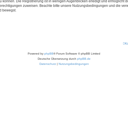
 können. Die Registrierung ist in wenigen Augenblicken erledigt und ermöglicht di
 Berechtigungen zuweisen. Beachte bitte unsere Nutzungsbedingungen und die verwa
d bewegst.
Ko
Powered by
phpBB
® Forum Software © phpBB Limited
Deutsche Übersetzung durch
phpBB.de
Datenschutz
|
Nutzungsbedingungen