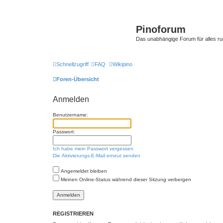
Pinoforum
Das unabhängige Forum für alles r
Schnellzugriff
FAQ
Wikipino
Foren-Übersicht
Anmelden
Benutzername:
Passwort:
Ich habe mein Passwort vergessen
Die Aktivierungs-E-Mail erneut senden
Angemeldet bleiben
Meinen Online-Status während dieser Sitzung verbergen
REGISTRIEREN