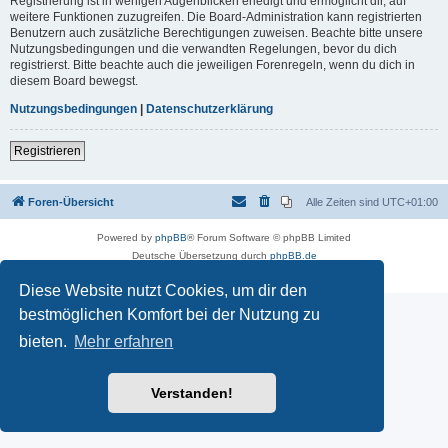
Registrierung ist in wenigen Augenblicken erledigt und ermöglicht dir, auf
weitere Funktionen zuzugreifen. Die Board-Administration kann registrierten
Benutzern auch zusätzliche Berechtigungen zuweisen. Beachte bitte unsere
Nutzungsbedingungen und die verwandten Regelungen, bevor du dich
registrierst. Bitte beachte auch die jeweiligen Forenregeln, wenn du dich in
diesem Board bewegst.
Nutzungsbedingungen
|
Datenschutzerklärung
Registrieren
Foren-Übersicht
Alle Zeiten sind
UTC+01:00
Powered by
phpBB
® Forum Software © phpBB Limited
Deutsche Übersetzung durch
phpBB.de
Datenschutz
|
Nutzungsbedingungen
Diese Website nutzt Cookies, um dir den
bestmöglichen Komfort bei der Nutzung zu
bieten.
Mehr erfahren
Verstanden!