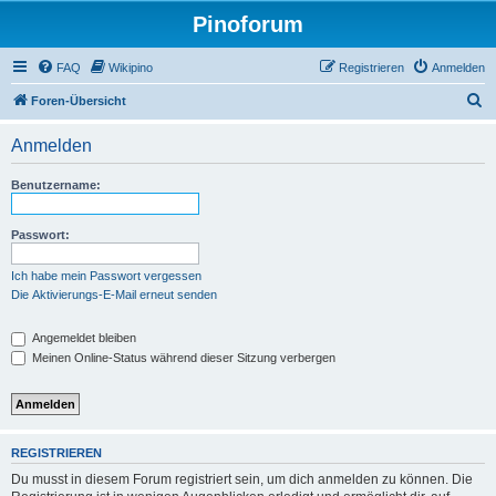
Pinoforum
FAQ
Wikipino
Registrieren
Anmelden
S
Foren-Übersicht
u
Anmelden
c
h
Benutzername:
e
Passwort:
Ich habe mein Passwort vergessen
Die Aktivierungs-E-Mail erneut senden
Angemeldet bleiben
Meinen Online-Status während dieser Sitzung verbergen
REGISTRIEREN
Du musst in diesem Forum registriert sein, um dich anmelden zu können. Die