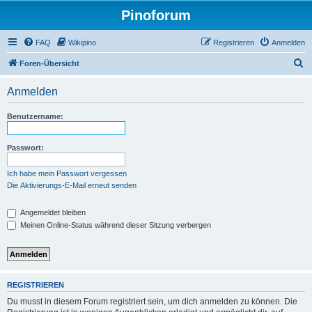
Pinoforum
FAQ
Wikipino
Registrieren
Anmelden
S
Foren-Übersicht
u
Anmelden
c
h
Benutzername:
e
Passwort:
Ich habe mein Passwort vergessen
Die Aktivierungs-E-Mail erneut senden
Angemeldet bleiben
Meinen Online-Status während dieser Sitzung verbergen
REGISTRIEREN
Du musst in diesem Forum registriert sein, um dich anmelden zu können. Die