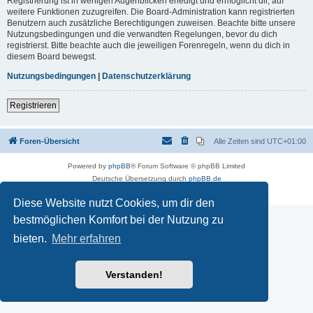
Registrierung ist in wenigen Augenblicken erledigt und ermöglicht dir, auf
weitere Funktionen zuzugreifen. Die Board-Administration kann registrierten
Benutzern auch zusätzliche Berechtigungen zuweisen. Beachte bitte unsere
Nutzungsbedingungen und die verwandten Regelungen, bevor du dich
registrierst. Bitte beachte auch die jeweiligen Forenregeln, wenn du dich in
diesem Board bewegst.
Nutzungsbedingungen
|
Datenschutzerklärung
Registrieren
Foren-Übersicht
Alle Zeiten sind
UTC+01:00
Powered by
phpBB
® Forum Software © phpBB Limited
Deutsche Übersetzung durch
phpBB.de
Datenschutz
|
Nutzungsbedingungen
Diese Website nutzt Cookies, um dir den
bestmöglichen Komfort bei der Nutzung zu
bieten.
Mehr erfahren
Verstanden!