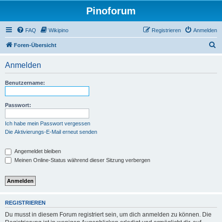
Pinoforum
FAQ
Wikipino
Registrieren
Anmelden
S
Foren-Übersicht
u
Anmelden
c
h
Benutzername:
e
Passwort:
Ich habe mein Passwort vergessen
Die Aktivierungs-E-Mail erneut senden
Angemeldet bleiben
Meinen Online-Status während dieser Sitzung verbergen
REGISTRIEREN
Du musst in diesem Forum registriert sein, um dich anmelden zu können. Die