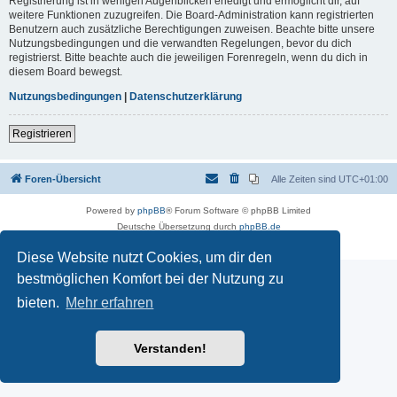
Registrierung ist in wenigen Augenblicken erledigt und ermöglicht dir, auf
weitere Funktionen zuzugreifen. Die Board-Administration kann registrierten
Benutzern auch zusätzliche Berechtigungen zuweisen. Beachte bitte unsere
Nutzungsbedingungen und die verwandten Regelungen, bevor du dich
registrierst. Bitte beachte auch die jeweiligen Forenregeln, wenn du dich in
diesem Board bewegst.
Nutzungsbedingungen
|
Datenschutzerklärung
Registrieren
Foren-Übersicht
Alle Zeiten sind
UTC+01:00
Powered by
phpBB
® Forum Software © phpBB Limited
Deutsche Übersetzung durch
phpBB.de
Datenschutz
|
Nutzungsbedingungen
Diese Website nutzt Cookies, um dir den
bestmöglichen Komfort bei der Nutzung zu
bieten.
Mehr erfahren
Verstanden!