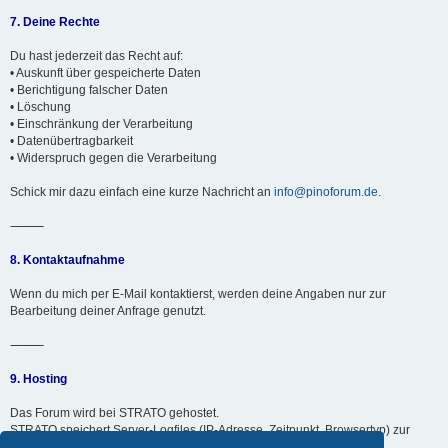
7. Deine Rechte
Du hast jederzeit das Recht auf:
• Auskunft über gespeicherte Daten
• Berichtigung falscher Daten
• Löschung
• Einschränkung der Verarbeitung
• Datenübertragbarkeit
• Widerspruch gegen die Verarbeitung
Schick mir dazu einfach eine kurze Nachricht an
info@pinoforum.de
.
⸻
8. Kontaktaufnahme
Wenn du mich per E-Mail kontaktierst, werden deine Angaben nur zur
Bearbeitung deiner Anfrage genutzt.
⸻
9. Hosting
Das Forum wird bei STRATO gehostet.
STRATO speichert Server-Logfiles (IP-Adresse, Zeitpunkt, Browsertyp) zur
technischen Sicherheit für maximal 7 Tage.