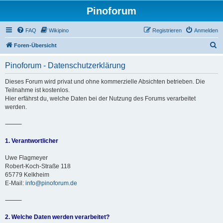
Pinoforum
FAQ
Wikipino
Registrieren
Anmelden
S
Foren-Übersicht
u
Pinoforum - Datenschutzerklärung
c
h
Dieses Forum wird privat und ohne kommerzielle Absichten betrieben. Die
Teilnahme ist kostenlos.
e
Hier erfährst du, welche Daten bei der Nutzung des Forums verarbeitet
werden.
⸻
1. Verantwortlicher
Uwe Flagmeyer
Robert-Koch-Straße 118
65779 Kelkheim
E-Mail:
info@pinoforum.de
⸻
2. Welche Daten werden verarbeitet?