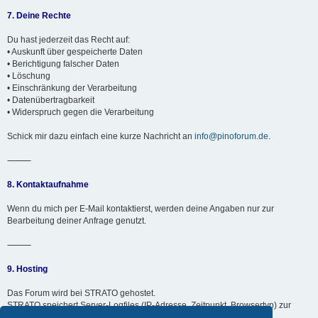
7. Deine Rechte
Du hast jederzeit das Recht auf:
• Auskunft über gespeicherte Daten
• Berichtigung falscher Daten
• Löschung
• Einschränkung der Verarbeitung
• Datenübertragbarkeit
• Widerspruch gegen die Verarbeitung
Schick mir dazu einfach eine kurze Nachricht an
info@pinoforum.de
.
⸻
8. Kontaktaufnahme
Wenn du mich per E-Mail kontaktierst, werden deine Angaben nur zur
Bearbeitung deiner Anfrage genutzt.
⸻
9. Hosting
Das Forum wird bei STRATO gehostet.
STRATO speichert Server-Logfiles (IP-Adresse, Zeitpunkt, Browsertyp) zur
technischen Sicherheit für maximal 7 Tage.