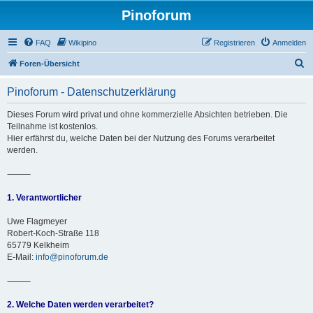
Pinoforum
FAQ
Wikipino
Registrieren
Anmelden
S
Foren-Übersicht
u
Pinoforum - Datenschutzerklärung
c
h
Dieses Forum wird privat und ohne kommerzielle Absichten betrieben. Die
Teilnahme ist kostenlos.
e
Hier erfährst du, welche Daten bei der Nutzung des Forums verarbeitet
werden.
⸻
1. Verantwortlicher
Uwe Flagmeyer
Robert-Koch-Straße 118
65779 Kelkheim
E-Mail:
info@pinoforum.de
⸻
2. Welche Daten werden verarbeitet?