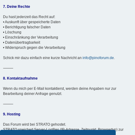
7. Deine Rechte
Du hast jederzeit das Recht auf:
• Auskunft über gespeicherte Daten
• Berichtigung falscher Daten
• Löschung
• Einschränkung der Verarbeitung
• Datenübertragbarkeit
• Widerspruch gegen die Verarbeitung
Schick mir dazu einfach eine kurze Nachricht an
info@pinoforum.de
.
⸻
8. Kontaktaufnahme
Wenn du mich per E-Mail kontaktierst, werden deine Angaben nur zur
Bearbeitung deiner Anfrage genutzt.
⸻
9. Hosting
Das Forum wird bei STRATO gehostet.
STRATO speichert Server-Logfiles (IP-Adresse, Zeitpunkt, Browsertyp) zur
technischen Sicherheit für maximal 7 Tage.