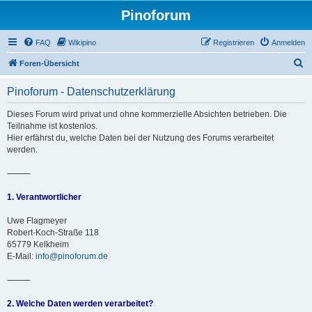
Pinoforum
FAQ
Wikipino
Registrieren
Anmelden
S
Foren-Übersicht
u
Pinoforum - Datenschutzerklärung
c
h
Dieses Forum wird privat und ohne kommerzielle Absichten betrieben. Die
Teilnahme ist kostenlos.
e
Hier erfährst du, welche Daten bei der Nutzung des Forums verarbeitet
werden.
⸻
1. Verantwortlicher
Uwe Flagmeyer
Robert-Koch-Straße 118
65779 Kelkheim
E-Mail:
info@pinoforum.de
⸻
2. Welche Daten werden verarbeitet?