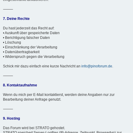
⸻
7. Deine Rechte
Du hast jederzeit das Recht auf:
• Auskunft über gespeicherte Daten
• Berichtigung falscher Daten
• Löschung
• Einschränkung der Verarbeitung
• Datenübertragbarkeit
• Widerspruch gegen die Verarbeitung
Schick mir dazu einfach eine kurze Nachricht an
info@pinoforum.de
.
⸻
8. Kontaktaufnahme
Wenn du mich per E-Mail kontaktierst, werden deine Angaben nur zur
Bearbeitung deiner Anfrage genutzt.
⸻
9. Hosting
Das Forum wird bei STRATO gehostet.
STRATO speichert Server-Logfiles (IP-Adresse, Zeitpunkt, Browsertyp) zur