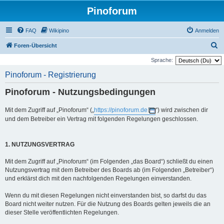
Pinoforum
FAQ
Wikipino
Anmelden
S
Foren-Übersicht
u
Sprache:
c
Pinoforum - Registrierung
h
Pinoforum - Nutzungsbedingungen
e
Mit dem Zugriff auf „Pinoforum“ („
https://pinoforum.de
“) wird zwischen dir
und dem Betreiber ein Vertrag mit folgenden Regelungen geschlossen.
1. NUTZUNGSVERTRAG
Mit dem Zugriff auf „Pinoforum“ (im Folgenden „das Board“) schließt du einen
Nutzungsvertrag mit dem Betreiber des Boards ab (im Folgenden „Betreiber“)
und erklärst dich mit den nachfolgenden Regelungen einverstanden.
Wenn du mit diesen Regelungen nicht einverstanden bist, so darfst du das
Board nicht weiter nutzen. Für die Nutzung des Boards gelten jeweils die an
dieser Stelle veröffentlichten Regelungen.