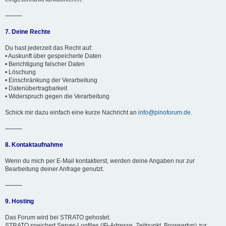
⸻
7. Deine Rechte
Du hast jederzeit das Recht auf:
• Auskunft über gespeicherte Daten
• Berichtigung falscher Daten
• Löschung
• Einschränkung der Verarbeitung
• Datenübertragbarkeit
• Widerspruch gegen die Verarbeitung
Schick mir dazu einfach eine kurze Nachricht an
info@pinoforum.de
.
⸻
8. Kontaktaufnahme
Wenn du mich per E-Mail kontaktierst, werden deine Angaben nur zur
Bearbeitung deiner Anfrage genutzt.
⸻
9. Hosting
Das Forum wird bei STRATO gehostet.
STRATO speichert Server-Logfiles (IP-Adresse, Zeitpunkt, Browsertyp) zur