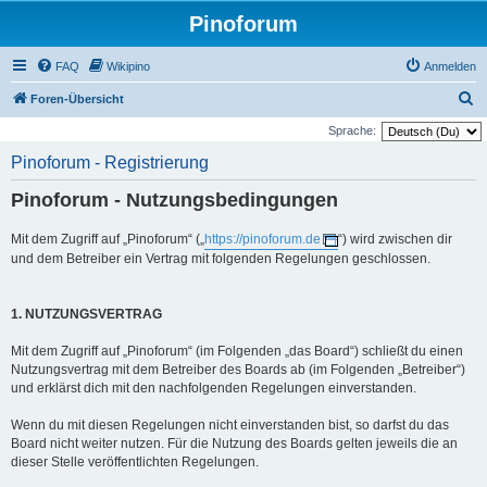
Pinoforum
FAQ
Wikipino
Anmelden
S
Foren-Übersicht
u
Sprache:
c
Pinoforum - Registrierung
h
Pinoforum - Nutzungsbedingungen
e
Mit dem Zugriff auf „Pinoforum“ („
https://pinoforum.de
“) wird zwischen dir
und dem Betreiber ein Vertrag mit folgenden Regelungen geschlossen.
1. NUTZUNGSVERTRAG
Mit dem Zugriff auf „Pinoforum“ (im Folgenden „das Board“) schließt du einen
Nutzungsvertrag mit dem Betreiber des Boards ab (im Folgenden „Betreiber“)
und erklärst dich mit den nachfolgenden Regelungen einverstanden.
Wenn du mit diesen Regelungen nicht einverstanden bist, so darfst du das
Board nicht weiter nutzen. Für die Nutzung des Boards gelten jeweils die an
dieser Stelle veröffentlichten Regelungen.