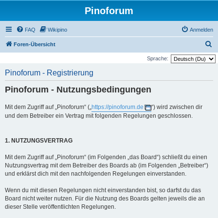
Pinoforum
FAQ
Wikipino
Anmelden
S
Foren-Übersicht
u
Sprache:
c
Pinoforum - Registrierung
h
Pinoforum - Nutzungsbedingungen
e
Mit dem Zugriff auf „Pinoforum“ („
https://pinoforum.de
“) wird zwischen dir
und dem Betreiber ein Vertrag mit folgenden Regelungen geschlossen.
1. NUTZUNGSVERTRAG
Mit dem Zugriff auf „Pinoforum“ (im Folgenden „das Board“) schließt du einen
Nutzungsvertrag mit dem Betreiber des Boards ab (im Folgenden „Betreiber“)
und erklärst dich mit den nachfolgenden Regelungen einverstanden.
Wenn du mit diesen Regelungen nicht einverstanden bist, so darfst du das
Board nicht weiter nutzen. Für die Nutzung des Boards gelten jeweils die an
dieser Stelle veröffentlichten Regelungen.