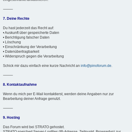
⸻
7. Deine Rechte
Du hast jederzeit das Recht auf:
• Auskunft über gespeicherte Daten
• Berichtigung falscher Daten
• Löschung
• Einschränkung der Verarbeitung
• Datenübertragbarkeit
• Widerspruch gegen die Verarbeitung
Schick mir dazu einfach eine kurze Nachricht an
info@pinoforum.de
.
⸻
8. Kontaktaufnahme
Wenn du mich per E-Mail kontaktierst, werden deine Angaben nur zur
Bearbeitung deiner Anfrage genutzt.
⸻
9. Hosting
Das Forum wird bei STRATO gehostet.
STRATO speichert Server-Logfiles (IP-Adresse, Zeitpunkt, Browsertyp) zur