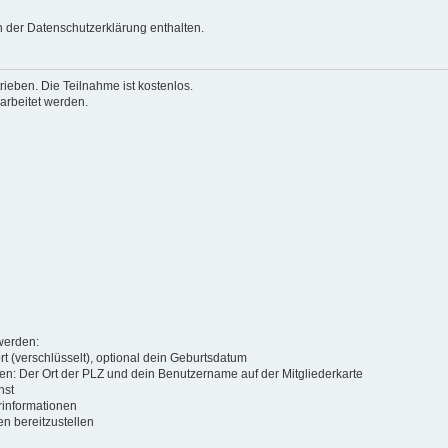
 der Datenschutzerklärung enthalten.
ieben. Die Teilnahme ist kostenlos.
arbeitet werden.
werden:
t (verschlüsselt), optional dein Geburtsdatum
den: Der Ort der PLZ und dein Benutzername auf der Mitgliederkarte
hst
rinformationen
en bereitzustellen