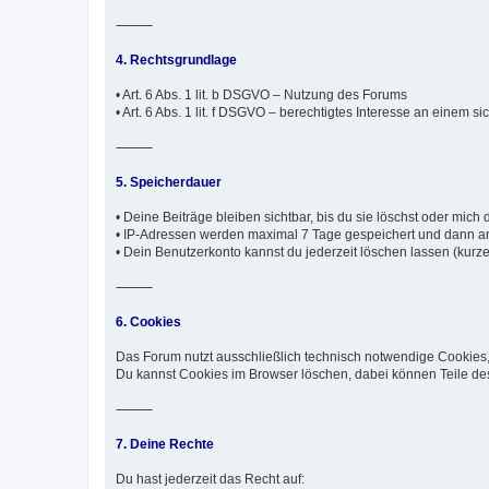
⸻
4. Rechtsgrundlage
• Art. 6 Abs. 1 lit. b DSGVO – Nutzung des Forums
• Art. 6 Abs. 1 lit. f DSGVO – berechtigtes Interesse an einem 
⸻
5. Speicherdauer
• Deine Beiträge bleiben sichtbar, bis du sie löschst oder mich d
• IP-Adressen werden maximal 7 Tage gespeichert und dann an
• Dein Benutzerkonto kannst du jederzeit löschen lassen (kurze 
⸻
6. Cookies
Das Forum nutzt ausschließlich technisch notwendige Cookies,
Du kannst Cookies im Browser löschen, dabei können Teile des
⸻
7. Deine Rechte
Du hast jederzeit das Recht auf: