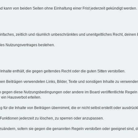
d kann von beiden Seiten ohne Einhaltung einer Frist jederzeit gekündigt werden.
n einfaches, zeitlich und räumlich unbeschränktes und unentgeltliches Recht, deine
des Nutzungsvertrages bestehen.
e Inhalte enthält, die gegen geltendes Recht oder die guten Sitten verstoßen.
inen Beiträgen verwendeten Links, Bilder, Texte und sonstigen Inhalte zu verwenden
en gegen diese Nutzungsbedingungen oder andere im Board veröffentlichte Regeln
ein Hausverbot erteilen.
ür die Inhalte von Beiträgen übernimmt, die er nicht selbst erstellt oder ausdrückl
 Funktionen jederzeit zu löschen, zu sperren oder anzupassen.
bzuändern, sofern sie gegen die genannten Regeln verstoßen oder geeignet sind, 