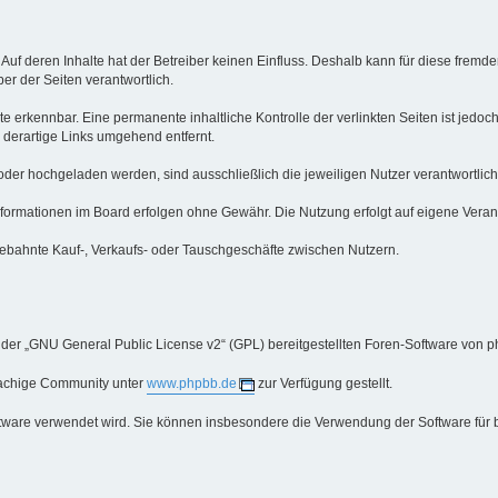
 Auf deren Inhalte hat der Betreiber keinen Einfluss. Deshalb kann für diese fre
iber der Seiten verantwortlich.
e erkennbar. Eine permanente inhaltliche Kontrolle der verlinkten Seiten ist jedo
derartige Links umgehend entfernt.
oder hochgeladen werden, sind ausschließlich die jeweiligen Nutzer verantwortlich
ormationen im Board erfolgen ohne Gewähr. Die Nutzung erfolgt auf eigene Veran
ebahnte Kauf-, Verkaufs- oder Tauschgeschäfte zwischen Nutzern.
 der „GNU General Public License v2“ (GPL) bereitgestellten Foren-Software von p
rachige Community unter
www.phpbb.de
zur Verfügung gestellt.
oftware verwendet wird. Sie können insbesondere die Verwendung der Software für 