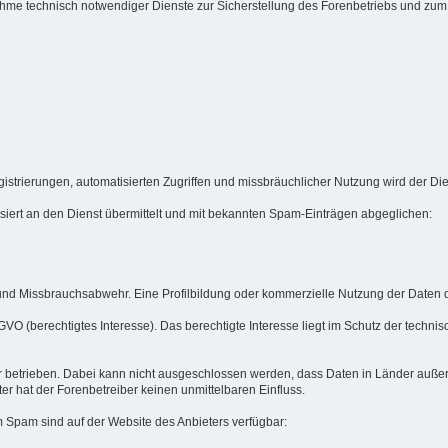
usnahme technisch notwendiger Dienste zur Sicherstellung des Forenbetriebs und z
strierungen, automatisierten Zugriffen und missbräuchlicher Nutzung wird der Di
iert an den Dienst übermittelt und mit bekannten Spam-Einträgen abgeglichen:
nd Missbrauchsabwehr. Eine Profilbildung oder kommerzielle Nutzung der Daten dur
 DSGVO (berechtigtes Interesse). Das berechtigte Interesse liegt im Schutz der tec
r betrieben. Dabei kann nicht ausgeschlossen werden, dass Daten in Länder auße
er hat der Forenbetreiber keinen unmittelbaren Einfluss.
 Spam sind auf der Website des Anbieters verfügbar: