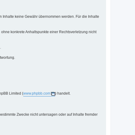
mden Inhalte keine Gewähr übernommen werden. Für die Inhalte
ch ohne konkrete Anhaltspunkte einer Rechtsverletzung nicht
.
twortung.
hpBB Limited (
www.phpbb.com
) handelt.
bestimmte Zwecke nicht untersagen oder auf Inhalte fremder