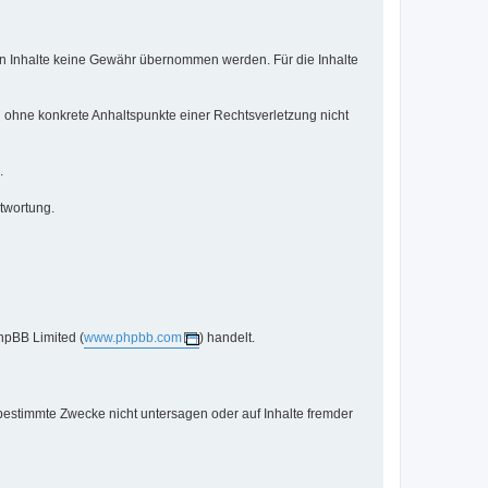
mden Inhalte keine Gewähr übernommen werden. Für die Inhalte
ch ohne konkrete Anhaltspunkte einer Rechtsverletzung nicht
.
twortung.
hpBB Limited (
www.phpbb.com
) handelt.
bestimmte Zwecke nicht untersagen oder auf Inhalte fremder