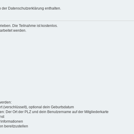
 der Datenschutzerklärung enthalten.
ieben. Die Teilnahme ist kostenlos.
arbeitet werden.
werden:
t (verschlüsselt), optional dein Geburtsdatum
den: Der Ort der PLZ und dein Benutzername auf der Mitgliederkarte
hst
rinformationen
en bereitzustellen