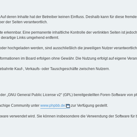
 Auf deren Inhalte hat der Betreiber keinen Einfluss. Deshalb kann für diese fre
iber der Seiten verantwortlich.
e erkennbar. Eine permanente inhaltliche Kontrolle der verlinkten Seiten ist jedo
derartige Links umgehend entfernt.
oder hochgeladen werden, sind ausschließlich die jeweiligen Nutzer verantwortlich
ormationen im Board erfolgen ohne Gewähr. Die Nutzung erfolgt auf eigene Veran
ebahnte Kauf-, Verkaufs- oder Tauschgeschäfte zwischen Nutzern.
 der „GNU General Public License v2“ (GPL) bereitgestellten Foren-Software von p
rachige Community unter
www.phpbb.de
zur Verfügung gestellt.
oftware verwendet wird. Sie können insbesondere die Verwendung der Software für 