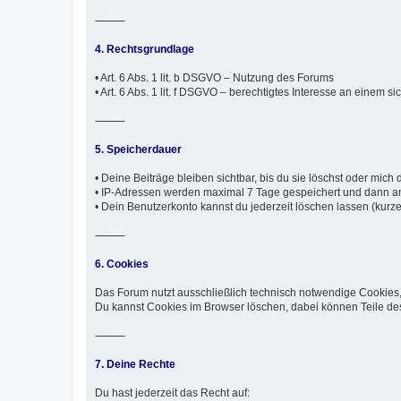
⸻
4. Rechtsgrundlage
• Art. 6 Abs. 1 lit. b DSGVO – Nutzung des Forums
• Art. 6 Abs. 1 lit. f DSGVO – berechtigtes Interesse an einem 
⸻
5. Speicherdauer
• Deine Beiträge bleiben sichtbar, bis du sie löschst oder mich d
• IP-Adressen werden maximal 7 Tage gespeichert und dann an
• Dein Benutzerkonto kannst du jederzeit löschen lassen (kurze 
⸻
6. Cookies
Das Forum nutzt ausschließlich technisch notwendige Cookies,
Du kannst Cookies im Browser löschen, dabei können Teile des
⸻
7. Deine Rechte
Du hast jederzeit das Recht auf: