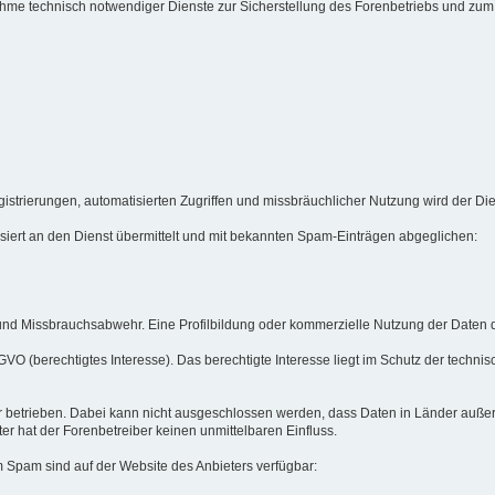
usnahme technisch notwendiger Dienste zur Sicherstellung des Forenbetriebs und z
strierungen, automatisierten Zugriffen und missbräuchlicher Nutzung wird der Di
iert an den Dienst übermittelt und mit bekannten Spam-Einträgen abgeglichen:
nd Missbrauchsabwehr. Eine Profilbildung oder kommerzielle Nutzung der Daten dur
 DSGVO (berechtigtes Interesse). Das berechtigte Interesse liegt im Schutz der tec
r betrieben. Dabei kann nicht ausgeschlossen werden, dass Daten in Länder auße
er hat der Forenbetreiber keinen unmittelbaren Einfluss.
 Spam sind auf der Website des Anbieters verfügbar: