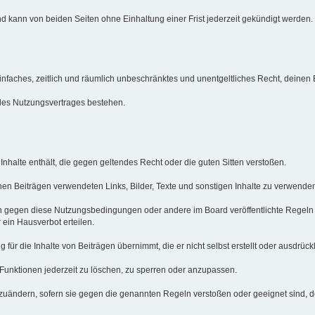
d kann von beiden Seiten ohne Einhaltung einer Frist jederzeit gekündigt werden.
n einfaches, zeitlich und räumlich unbeschränktes und unentgeltliches Recht, deine
des Nutzungsvertrages bestehen.
e Inhalte enthält, die gegen geltendes Recht oder die guten Sitten verstoßen.
inen Beiträgen verwendeten Links, Bilder, Texte und sonstigen Inhalte zu verwenden
en gegen diese Nutzungsbedingungen oder andere im Board veröffentlichte Regeln
ein Hausverbot erteilen.
ür die Inhalte von Beiträgen übernimmt, die er nicht selbst erstellt oder ausdrückl
 Funktionen jederzeit zu löschen, zu sperren oder anzupassen.
bzuändern, sofern sie gegen die genannten Regeln verstoßen oder geeignet sind, 