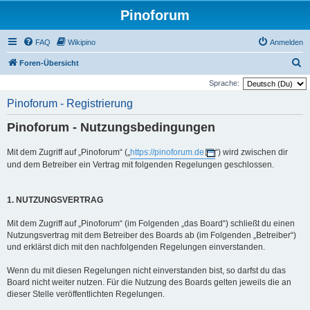
Pinoforum
FAQ
Wikipino
Anmelden
S
Foren-Übersicht
u
Sprache:
c
Pinoforum - Registrierung
h
Pinoforum - Nutzungsbedingungen
e
Mit dem Zugriff auf „Pinoforum“ („
https://pinoforum.de
“) wird zwischen dir
und dem Betreiber ein Vertrag mit folgenden Regelungen geschlossen.
1. NUTZUNGSVERTRAG
Mit dem Zugriff auf „Pinoforum“ (im Folgenden „das Board“) schließt du einen
Nutzungsvertrag mit dem Betreiber des Boards ab (im Folgenden „Betreiber“)
und erklärst dich mit den nachfolgenden Regelungen einverstanden.
Wenn du mit diesen Regelungen nicht einverstanden bist, so darfst du das
Board nicht weiter nutzen. Für die Nutzung des Boards gelten jeweils die an
dieser Stelle veröffentlichten Regelungen.