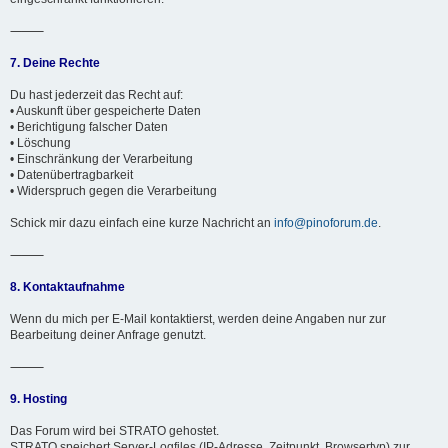
⸻
7. Deine Rechte
Du hast jederzeit das Recht auf:
• Auskunft über gespeicherte Daten
• Berichtigung falscher Daten
• Löschung
• Einschränkung der Verarbeitung
• Datenübertragbarkeit
• Widerspruch gegen die Verarbeitung
Schick mir dazu einfach eine kurze Nachricht an
info@pinoforum.de
.
⸻
8. Kontaktaufnahme
Wenn du mich per E-Mail kontaktierst, werden deine Angaben nur zur
Bearbeitung deiner Anfrage genutzt.
⸻
9. Hosting
Das Forum wird bei STRATO gehostet.
STRATO speichert Server-Logfiles (IP-Adresse, Zeitpunkt, Browsertyp) zur