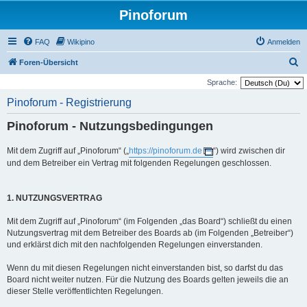
Pinoforum
FAQ
Wikipino
Anmelden
S
Foren-Übersicht
u
Sprache:
c
Pinoforum - Registrierung
h
Pinoforum - Nutzungsbedingungen
e
Mit dem Zugriff auf „Pinoforum“ („
https://pinoforum.de
“) wird zwischen dir
und dem Betreiber ein Vertrag mit folgenden Regelungen geschlossen.
1. NUTZUNGSVERTRAG
Mit dem Zugriff auf „Pinoforum“ (im Folgenden „das Board“) schließt du einen
Nutzungsvertrag mit dem Betreiber des Boards ab (im Folgenden „Betreiber“)
und erklärst dich mit den nachfolgenden Regelungen einverstanden.
Wenn du mit diesen Regelungen nicht einverstanden bist, so darfst du das
Board nicht weiter nutzen. Für die Nutzung des Boards gelten jeweils die an
dieser Stelle veröffentlichten Regelungen.