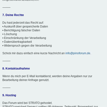
⸻
7. Deine Rechte
Du hast jederzeit das Recht auf:
• Auskunft über gespeicherte Daten
• Berichtigung falscher Daten
• Löschung
• Einschränkung der Verarbeitung
• Datenübertragbarkeit
• Widerspruch gegen die Verarbeitung
Schick mir dazu einfach eine kurze Nachricht an
info@pinoforum.de
.
⸻
8. Kontaktaufnahme
Wenn du mich per E-Mail kontaktierst, werden deine Angaben nur zur
Bearbeitung deiner Anfrage genutzt.
⸻
9. Hosting
Das Forum wird bei STRATO gehostet.
STRATO speichert Server-Logfiles (IP-Adresse, Zeitpunkt, Browsertyp) zur