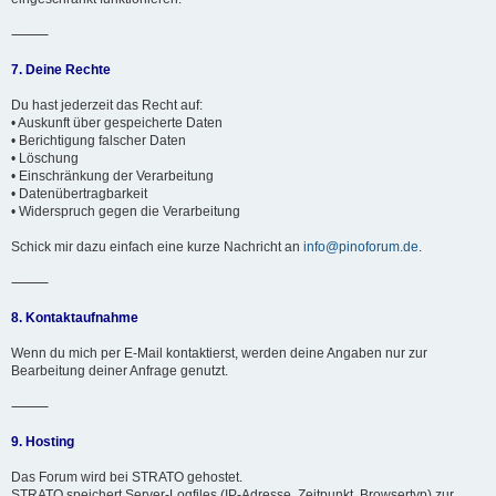
⸻
7. Deine Rechte
Du hast jederzeit das Recht auf:
• Auskunft über gespeicherte Daten
• Berichtigung falscher Daten
• Löschung
• Einschränkung der Verarbeitung
• Datenübertragbarkeit
• Widerspruch gegen die Verarbeitung
Schick mir dazu einfach eine kurze Nachricht an
info@pinoforum.de
.
⸻
8. Kontaktaufnahme
Wenn du mich per E-Mail kontaktierst, werden deine Angaben nur zur
Bearbeitung deiner Anfrage genutzt.
⸻
9. Hosting
Das Forum wird bei STRATO gehostet.
STRATO speichert Server-Logfiles (IP-Adresse, Zeitpunkt, Browsertyp) zur