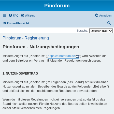
Pinoforum
FAQ
Wikipino
Anmelden
S
Foren-Übersicht
u
Sprache:
c
Pinoforum - Registrierung
h
Pinoforum - Nutzungsbedingungen
e
Mit dem Zugriff auf „Pinoforum“ („
https://pinoforum.de
“) wird zwischen dir
und dem Betreiber ein Vertrag mit folgenden Regelungen geschlossen.
1. NUTZUNGSVERTRAG
Mit dem Zugriff auf „Pinoforum“ (im Folgenden „das Board“) schließt du einen
Nutzungsvertrag mit dem Betreiber des Boards ab (im Folgenden „Betreiber“)
und erklärst dich mit den nachfolgenden Regelungen einverstanden.
Wenn du mit diesen Regelungen nicht einverstanden bist, so darfst du das
Board nicht weiter nutzen. Für die Nutzung des Boards gelten jeweils die an
dieser Stelle veröffentlichten Regelungen.