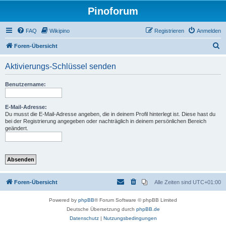
Pinoforum
FAQ
Wikipino
Registrieren
Anmelden
S
Foren-Übersicht
u
Aktivierungs-Schlüssel senden
c
h
Benutzername:
e
E-Mail-Adresse:
Du musst die E-Mail-Adresse angeben, die in deinem Profil hinterlegt ist. Diese hast du
bei der Registrierung angegeben oder nachträglich in deinem persönlichen Bereich
geändert.
Foren-Übersicht
Alle Zeiten sind
UTC+01:00
Powered by
phpBB
® Forum Software © phpBB Limited
Deutsche Übersetzung durch
phpBB.de
Datenschutz
|
Nutzungsbedingungen