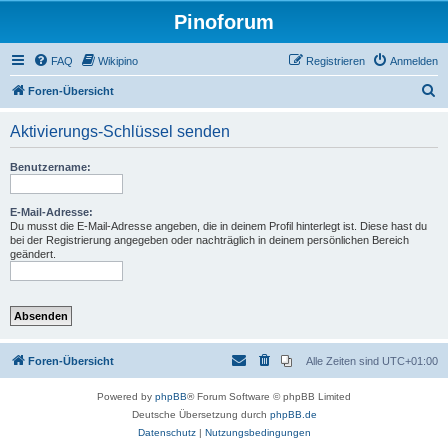
Pinoforum
FAQ
Wikipino
Registrieren
Anmelden
S
Foren-Übersicht
u
Aktivierungs-Schlüssel senden
c
h
Benutzername:
e
E-Mail-Adresse:
Du musst die E-Mail-Adresse angeben, die in deinem Profil hinterlegt ist. Diese hast du
bei der Registrierung angegeben oder nachträglich in deinem persönlichen Bereich
geändert.
Foren-Übersicht
Alle Zeiten sind
UTC+01:00
Powered by
phpBB
® Forum Software © phpBB Limited
Deutsche Übersetzung durch
phpBB.de
Datenschutz
|
Nutzungsbedingungen