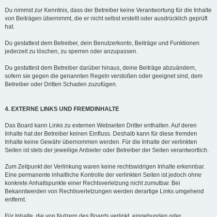
Du nimmst zur Kenntnis, dass der Betreiber keine Verantwortung für die Inhalte
von Beiträgen übernimmt, die er nicht selbst erstellt oder ausdrücklich geprüft
hat.
Du gestattest dem Betreiber, dein Benutzerkonto, Beiträge und Funktionen
jederzeit zu löschen, zu sperren oder anzupassen.
Du gestattest dem Betreiber darüber hinaus, deine Beiträge abzuändern,
sofern sie gegen die genannten Regeln verstoßen oder geeignet sind, dem
Betreiber oder Dritten Schaden zuzufügen.
4. EXTERNE LINKS UND FREMDINHALTE
Das Board kann Links zu externen Webseiten Dritter enthalten. Auf deren
Inhalte hat der Betreiber keinen Einfluss. Deshalb kann für diese fremden
Inhalte keine Gewähr übernommen werden. Für die Inhalte der verlinkten
Seiten ist stets der jeweilige Anbieter oder Betreiber der Seiten verantwortlich.
Zum Zeitpunkt der Verlinkung waren keine rechtswidrigen Inhalte erkennbar.
Eine permanente inhaltliche Kontrolle der verlinkten Seiten ist jedoch ohne
konkrete Anhaltspunkte einer Rechtsverletzung nicht zumutbar. Bei
Bekanntwerden von Rechtsverletzungen werden derartige Links umgehend
entfernt.
Für Inhalte, die von Nutzern des Boards verlinkt, eingebunden oder