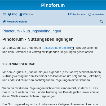
Pinoforum
FAQ
Wikipino
Registrieren
Anmelden
S
Foren-Übersicht
u
Pinoforum - Nutzungsbedingungen
c
Pinoforum - Nutzungsbedingungen
h
e
Mit dem Zugriff auf „Pinoforum“ („
https://pinoforum.de
“) wird zwischen dir
und dem Betreiber ein Vertrag mit folgenden Regelungen geschlossen.
1. NUTZUNGSVERTRAG
Mit dem Zugriff auf „Pinoforum“ (im Folgenden „das Board“) schließt du einen
Nutzungsvertrag mit dem Betreiber des Boards ab (im Folgenden „Betreiber“)
und erklärst dich mit den nachfolgenden Regelungen einverstanden.
Wenn du mit diesen Regelungen nicht einverstanden bist, so darfst du das
Board nicht weiter nutzen. Für die Nutzung des Boards gelten jeweils die an
dieser Stelle veröffentlichten Regelungen.
Der Nutzungsvertrag wird auf unbestimmte Zeit geschlossen und kann von