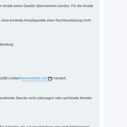
mden Inhalte keine Gewähr übernommen werden. Für die Inhalte
ch ohne konkrete Anhaltspunkte einer Rechtsverletzung nicht
.
twortung.
hpBB Limited (
www.phpbb.com
) handelt.
bestimmte Zwecke nicht untersagen oder auf Inhalte fremder
 für Schäden, die auf vorsätzlichem oder grob fahrlässigem