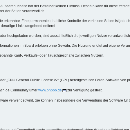
 Auf deren Inhalte hat der Betreiber keinen Einfluss. Deshalb kann für diese fre
iber der Seiten verantwortlich.
e erkennbar. Eine permanente inhaltliche Kontrolle der verlinkten Seiten ist jedo
derartige Links umgehend entfernt.
oder hochgeladen werden, sind ausschließlich die jeweiligen Nutzer verantwortlich
ormationen im Board erfolgen ohne Gewähr. Die Nutzung erfolgt auf eigene Veran
ebahnte Kauf-, Verkaufs- oder Tauschgeschäfte zwischen Nutzern.
 der „GNU General Public License v2“ (GPL) bereitgestellten Foren-Software von p
rachige Community unter
www.phpbb.de
zur Verfügung gestellt.
oftware verwendet wird. Sie können insbesondere die Verwendung der Software für 
örper und Gesundheit sowie wesentlicher Vertragspflichten (Kardinalpflichten) nur