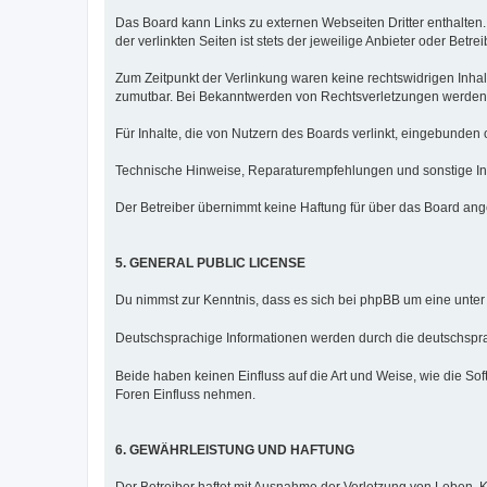
Das Board kann Links zu externen Webseiten Dritter enthalten.
der verlinkten Seiten ist stets der jeweilige Anbieter oder Betre
Zum Zeitpunkt der Verlinkung waren keine rechtswidrigen Inhalt
zumutbar. Bei Bekanntwerden von Rechtsverletzungen werden 
Für Inhalte, die von Nutzern des Boards verlinkt, eingebunden 
Technische Hinweise, Reparaturempfehlungen und sonstige Inf
Der Betreiber übernimmt keine Haftung für über das Board ang
5. GENERAL PUBLIC LICENSE
Du nimmst zur Kenntnis, dass es sich bei phpBB um eine unter
Deutschsprachige Informationen werden durch die deutschsp
Beide haben keinen Einfluss auf die Art und Weise, wie die S
Foren Einfluss nehmen.
6. GEWÄHRLEISTUNG UND HAFTUNG
Der Betreiber haftet mit Ausnahme der Verletzung von Leben, K