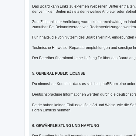
Das Board kann Links zu externen Webseiten Dritter enthalten.
der verlinkten Seiten ist stets der jeweilige Anbieter oder Betre
Zum Zeitpunkt der Verlinkung waren keine rechtswidrigen Inhalt
zumutbar. Bei Bekanntwerden von Rechtsverletzungen werden 
Für Inhalte, die von Nutzern des Boards verlinkt, eingebunden 
Technische Hinweise, Reparaturempfehlungen und sonstige Inf
Der Betreiber übernimmt keine Haftung für über das Board ang
5. GENERAL PUBLIC LICENSE
Du nimmst zur Kenntnis, dass es sich bei phpBB um eine unter
Deutschsprachige Informationen werden durch die deutschsp
Beide haben keinen Einfluss auf die Art und Weise, wie die S
Foren Einfluss nehmen.
6. GEWÄHRLEISTUNG UND HAFTUNG
Der Betreiber haftet mit Ausnahme der Verletzung von Leben, K