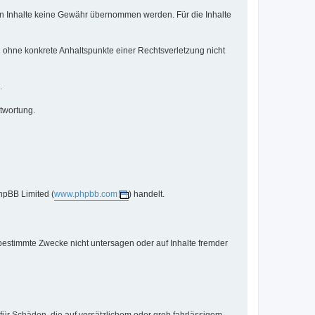
mden Inhalte keine Gewähr übernommen werden. Für die Inhalte
ch ohne konkrete Anhaltspunkte einer Rechtsverletzung nicht
.
twortung.
hpBB Limited (
www.phpbb.com
) handelt.
bestimmte Zwecke nicht untersagen oder auf Inhalte fremder
 für Schäden, die auf vorsätzlichem oder grob fahrlässigem