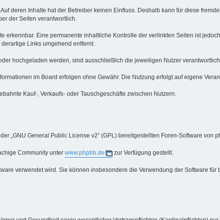
 Auf deren Inhalte hat der Betreiber keinen Einfluss. Deshalb kann für diese fre
iber der Seiten verantwortlich.
e erkennbar. Eine permanente inhaltliche Kontrolle der verlinkten Seiten ist jedo
derartige Links umgehend entfernt.
oder hochgeladen werden, sind ausschließlich die jeweiligen Nutzer verantwortlich
ormationen im Board erfolgen ohne Gewähr. Die Nutzung erfolgt auf eigene Veran
ebahnte Kauf-, Verkaufs- oder Tauschgeschäfte zwischen Nutzern.
 der „GNU General Public License v2“ (GPL) bereitgestellten Foren-Software von p
rachige Community unter
www.phpbb.de
zur Verfügung gestellt.
oftware verwendet wird. Sie können insbesondere die Verwendung der Software für 
örper und Gesundheit sowie wesentlicher Vertragspflichten (Kardinalpflichten) nur