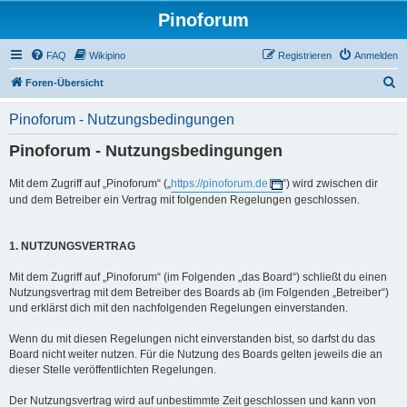
Pinoforum
FAQ
Wikipino
Registrieren
Anmelden
S
Foren-Übersicht
u
Pinoforum - Nutzungsbedingungen
c
Pinoforum - Nutzungsbedingungen
h
e
Mit dem Zugriff auf „Pinoforum“ („
https://pinoforum.de
“) wird zwischen dir
und dem Betreiber ein Vertrag mit folgenden Regelungen geschlossen.
1. NUTZUNGSVERTRAG
Mit dem Zugriff auf „Pinoforum“ (im Folgenden „das Board“) schließt du einen
Nutzungsvertrag mit dem Betreiber des Boards ab (im Folgenden „Betreiber“)
und erklärst dich mit den nachfolgenden Regelungen einverstanden.
Wenn du mit diesen Regelungen nicht einverstanden bist, so darfst du das
Board nicht weiter nutzen. Für die Nutzung des Boards gelten jeweils die an
dieser Stelle veröffentlichten Regelungen.
Der Nutzungsvertrag wird auf unbestimmte Zeit geschlossen und kann von