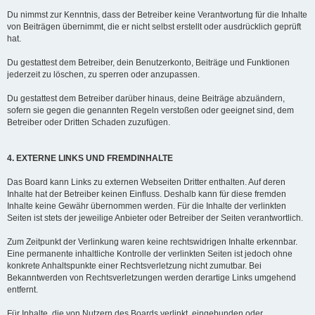
Du nimmst zur Kenntnis, dass der Betreiber keine Verantwortung für die Inhalte
von Beiträgen übernimmt, die er nicht selbst erstellt oder ausdrücklich geprüft
hat.
Du gestattest dem Betreiber, dein Benutzerkonto, Beiträge und Funktionen
jederzeit zu löschen, zu sperren oder anzupassen.
Du gestattest dem Betreiber darüber hinaus, deine Beiträge abzuändern,
sofern sie gegen die genannten Regeln verstoßen oder geeignet sind, dem
Betreiber oder Dritten Schaden zuzufügen.
4. EXTERNE LINKS UND FREMDINHALTE
Das Board kann Links zu externen Webseiten Dritter enthalten. Auf deren
Inhalte hat der Betreiber keinen Einfluss. Deshalb kann für diese fremden
Inhalte keine Gewähr übernommen werden. Für die Inhalte der verlinkten
Seiten ist stets der jeweilige Anbieter oder Betreiber der Seiten verantwortlich.
Zum Zeitpunkt der Verlinkung waren keine rechtswidrigen Inhalte erkennbar.
Eine permanente inhaltliche Kontrolle der verlinkten Seiten ist jedoch ohne
konkrete Anhaltspunkte einer Rechtsverletzung nicht zumutbar. Bei
Bekanntwerden von Rechtsverletzungen werden derartige Links umgehend
entfernt.
Für Inhalte, die von Nutzern des Boards verlinkt, eingebunden oder