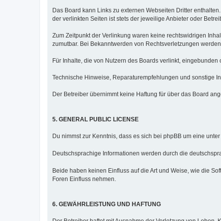
Das Board kann Links zu externen Webseiten Dritter enthalten.
der verlinkten Seiten ist stets der jeweilige Anbieter oder Betre
Zum Zeitpunkt der Verlinkung waren keine rechtswidrigen Inhalt
zumutbar. Bei Bekanntwerden von Rechtsverletzungen werden 
Für Inhalte, die von Nutzern des Boards verlinkt, eingebunden 
Technische Hinweise, Reparaturempfehlungen und sonstige Inf
Der Betreiber übernimmt keine Haftung für über das Board ang
5. GENERAL PUBLIC LICENSE
Du nimmst zur Kenntnis, dass es sich bei phpBB um eine unter
Deutschsprachige Informationen werden durch die deutschsp
Beide haben keinen Einfluss auf die Art und Weise, wie die S
Foren Einfluss nehmen.
6. GEWÄHRLEISTUNG UND HAFTUNG
Der Betreiber haftet mit Ausnahme der Verletzung von Leben, K