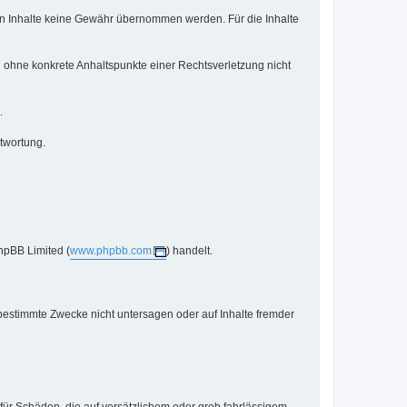
mden Inhalte keine Gewähr übernommen werden. Für die Inhalte
ch ohne konkrete Anhaltspunkte einer Rechtsverletzung nicht
.
twortung.
hpBB Limited (
www.phpbb.com
) handelt.
bestimmte Zwecke nicht untersagen oder auf Inhalte fremder
 für Schäden, die auf vorsätzlichem oder grob fahrlässigem