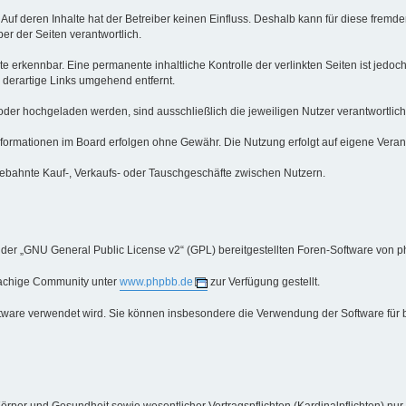
 Auf deren Inhalte hat der Betreiber keinen Einfluss. Deshalb kann für diese fre
iber der Seiten verantwortlich.
e erkennbar. Eine permanente inhaltliche Kontrolle der verlinkten Seiten ist jedo
derartige Links umgehend entfernt.
oder hochgeladen werden, sind ausschließlich die jeweiligen Nutzer verantwortlich
ormationen im Board erfolgen ohne Gewähr. Die Nutzung erfolgt auf eigene Veran
ebahnte Kauf-, Verkaufs- oder Tauschgeschäfte zwischen Nutzern.
 der „GNU General Public License v2“ (GPL) bereitgestellten Foren-Software von p
rachige Community unter
www.phpbb.de
zur Verfügung gestellt.
oftware verwendet wird. Sie können insbesondere die Verwendung der Software für 
örper und Gesundheit sowie wesentlicher Vertragspflichten (Kardinalpflichten) nur