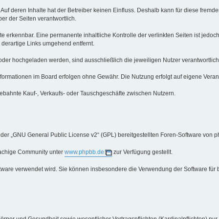
 Auf deren Inhalte hat der Betreiber keinen Einfluss. Deshalb kann für diese fre
iber der Seiten verantwortlich.
e erkennbar. Eine permanente inhaltliche Kontrolle der verlinkten Seiten ist jedo
derartige Links umgehend entfernt.
oder hochgeladen werden, sind ausschließlich die jeweiligen Nutzer verantwortlich
ormationen im Board erfolgen ohne Gewähr. Die Nutzung erfolgt auf eigene Veran
ebahnte Kauf-, Verkaufs- oder Tauschgeschäfte zwischen Nutzern.
 der „GNU General Public License v2“ (GPL) bereitgestellten Foren-Software von p
rachige Community unter
www.phpbb.de
zur Verfügung gestellt.
oftware verwendet wird. Sie können insbesondere die Verwendung der Software für 
örper und Gesundheit sowie wesentlicher Vertragspflichten (Kardinalpflichten) nur