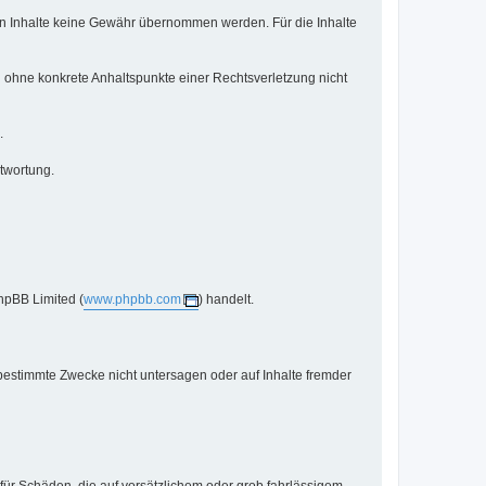
mden Inhalte keine Gewähr übernommen werden. Für die Inhalte
ch ohne konkrete Anhaltspunkte einer Rechtsverletzung nicht
.
twortung.
hpBB Limited (
www.phpbb.com
) handelt.
bestimmte Zwecke nicht untersagen oder auf Inhalte fremder
 für Schäden, die auf vorsätzlichem oder grob fahrlässigem