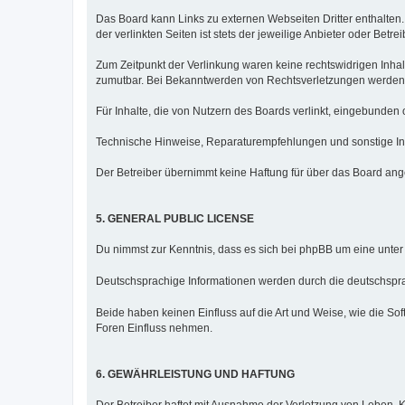
Das Board kann Links zu externen Webseiten Dritter enthalten.
der verlinkten Seiten ist stets der jeweilige Anbieter oder Betre
Zum Zeitpunkt der Verlinkung waren keine rechtswidrigen Inhalt
zumutbar. Bei Bekanntwerden von Rechtsverletzungen werden 
Für Inhalte, die von Nutzern des Boards verlinkt, eingebunden 
Technische Hinweise, Reparaturempfehlungen und sonstige Inf
Der Betreiber übernimmt keine Haftung für über das Board ang
5. GENERAL PUBLIC LICENSE
Du nimmst zur Kenntnis, dass es sich bei phpBB um eine unter
Deutschsprachige Informationen werden durch die deutschsp
Beide haben keinen Einfluss auf die Art und Weise, wie die S
Foren Einfluss nehmen.
6. GEWÄHRLEISTUNG UND HAFTUNG
Der Betreiber haftet mit Ausnahme der Verletzung von Leben, K