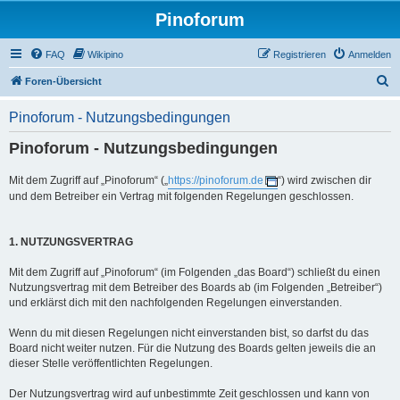
Pinoforum
FAQ
Wikipino
Registrieren
Anmelden
S
Foren-Übersicht
u
Pinoforum - Nutzungsbedingungen
c
Pinoforum - Nutzungsbedingungen
h
e
Mit dem Zugriff auf „Pinoforum“ („
https://pinoforum.de
“) wird zwischen dir
und dem Betreiber ein Vertrag mit folgenden Regelungen geschlossen.
1. NUTZUNGSVERTRAG
Mit dem Zugriff auf „Pinoforum“ (im Folgenden „das Board“) schließt du einen
Nutzungsvertrag mit dem Betreiber des Boards ab (im Folgenden „Betreiber“)
und erklärst dich mit den nachfolgenden Regelungen einverstanden.
Wenn du mit diesen Regelungen nicht einverstanden bist, so darfst du das
Board nicht weiter nutzen. Für die Nutzung des Boards gelten jeweils die an
dieser Stelle veröffentlichten Regelungen.
Der Nutzungsvertrag wird auf unbestimmte Zeit geschlossen und kann von