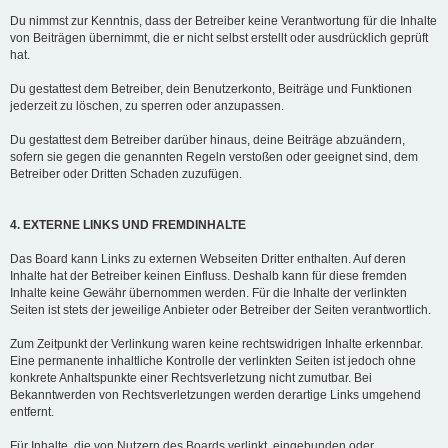
Du nimmst zur Kenntnis, dass der Betreiber keine Verantwortung für die Inhalte
von Beiträgen übernimmt, die er nicht selbst erstellt oder ausdrücklich geprüft
hat.
Du gestattest dem Betreiber, dein Benutzerkonto, Beiträge und Funktionen
jederzeit zu löschen, zu sperren oder anzupassen.
Du gestattest dem Betreiber darüber hinaus, deine Beiträge abzuändern,
sofern sie gegen die genannten Regeln verstoßen oder geeignet sind, dem
Betreiber oder Dritten Schaden zuzufügen.
4. EXTERNE LINKS UND FREMDINHALTE
Das Board kann Links zu externen Webseiten Dritter enthalten. Auf deren
Inhalte hat der Betreiber keinen Einfluss. Deshalb kann für diese fremden
Inhalte keine Gewähr übernommen werden. Für die Inhalte der verlinkten
Seiten ist stets der jeweilige Anbieter oder Betreiber der Seiten verantwortlich.
Zum Zeitpunkt der Verlinkung waren keine rechtswidrigen Inhalte erkennbar.
Eine permanente inhaltliche Kontrolle der verlinkten Seiten ist jedoch ohne
konkrete Anhaltspunkte einer Rechtsverletzung nicht zumutbar. Bei
Bekanntwerden von Rechtsverletzungen werden derartige Links umgehend
entfernt.
Für Inhalte, die von Nutzern des Boards verlinkt, eingebunden oder