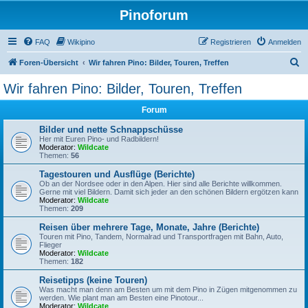
Pinoforum
FAQ
Wikipino
Registrieren
Anmelden
S
Foren-Übersicht
Wir fahren Pino: Bilder, Touren, Treffen
u
Wir fahren Pino: Bilder, Touren, Treffen
c
Forum
h
e
Bilder und nette Schnappschüsse
Her mit Euren Pino- und Radbildern!
Moderator:
Wildcate
Themen:
56
Tagestouren und Ausflüge (Berichte)
Ob an der Nordsee oder in den Alpen. Hier sind alle Berichte willkommen.
Gerne mit viel Bildern. Damit sich jeder an den schönen Bildern ergötzen kann
Moderator:
Wildcate
Themen:
209
Reisen über mehrere Tage, Monate, Jahre (Berichte)
Touren mit Pino, Tandem, Normalrad und Transportfragen mit Bahn, Auto,
Flieger
Moderator:
Wildcate
Themen:
182
Reisetipps (keine Touren)
Was macht man denn am Besten um mit dem Pino in Zügen mitgenommen zu
werden. Wie plant man am Besten eine Pinotour...
Moderator:
Wildcate